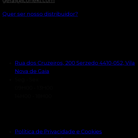
geral@iconekt.com
Quer ser nosso distribuidor?
Horário e funcionamento
Rua dos Cruzeiros, 200 Serzedo 4410-052, Vila
Nova de Gaia
Seg - Sex:
09H00 - 13H00
14H00 - 18H00
Informações legais
Política de Privacidade e Cookies