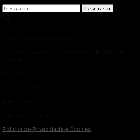
Pesquisar
por:
Horário e funcionamento
Rua dos Cruzeiros, 200 Serzedo 4410-052, Vila
Nova de Gaia
Seg – Sex:
09H00 – 13H00
14H00 – 18H00
Informações legais
Política de Privacidade e Cookies