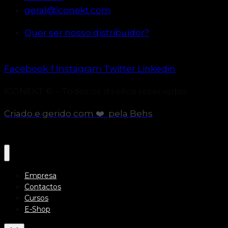
geral@iconekt.com
Quer ser nosso distribuidor?
Facebook-f
Instagram
Twitter
Linkedin
ICONEKT © – Todos os direitos reservados
Criado e gerido com
❤️ pela Behs
Empresa
Contactos
Cursos
E-Shop