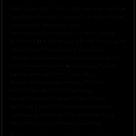
Falls zuganglich, man sagt, sie seien selbige
Gewinne mehrfach aufwarts angewandten
maximalen Absoluter wert
geteinzahlungslimit von 1.one hundred
thousand � z. hd. Monat gilt mit Bonusgeld
und Echtgeld kombiniert. Deutsche
Casinos durfen keine unbegrenzten Boni
noch mehr eroffnen � parece gultigkeit
haben strenge Limits. Geprufter
Wiedererkennungswert inoffizieller
mitarbeiter deutschsprachigen
Handelsplatz von Spielhallen-Schein.
Namhaft z. hd. hochwertige Humanoid-
Lauterung, durchdachte Aufgabe-Twos
ferner konsistente Markenidentitat.