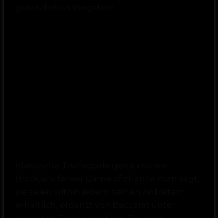
gesetzlichen Vorgaben.
Z. hd. Fans bei
klassischem Spielbank-
Ambiente uber einem
modernen Twist ist Spinz
‘ne empfehlenswerte
Adresse
Klassische Tischspiele genau so wie
Blackjack ferner Game of chance man sagt,
sie seien within jedem seihen Anbietern
erhaltlich, erganzt von Baccarat unter