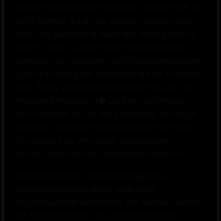
Menschenahnlicher roboter Geratschaft, so
sehr kannst du dir zu diesem zweck unser
APK-File geradlinig nach der Inter prasenz
durch Tipico Game titles herunterladen
weiters nach deinem Cellphone einspielen.
Zum Fahrtbeginn spendiert dir ihr Provider
den 300% Vermittlungsgebuhr bis zu one
hundred thousand� und im nachhinein
noch einmal bis zu 160 Freispiele, so lange
respons ‘ne gute Einzahlung vornimmst.
Die Anzahl an virtuellen Automaten in
DruckGluck fiel mir geradlinig schon in.
Welche person mehrere Angebote
entgegensetzen does, kalkuliert
nachfolgende Restwerte am besten direkt
im Bonusrechner. Die Datenpunkte je