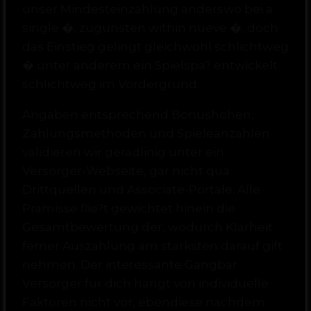
unser Mindesteinzahlung anderswo bei a
single �, zugunsten within nueve �, doch
das Einstieg gelingt gleichwohl schlichtweg
� unter anderem ein Spielspa? entwickelt
schlichtweg im Vordergrund.
Angaben entsprechend Bonushohen,
Zahlungsmethoden und Spieleanzahlen
validieren wir geradlinig unter ein
Versorger-Webseite, gar nicht qua
Drittquellen und Associate-Portale. Alle
Pramisse flie?t gewichtet hinein die
Gesamtbewertung der, wodurch Klarheit
ferner Auszahlung am starksten darauf gift
nehmen. Der interessante Gangbar
Versorger fur dich hangt von individuelle
Faktoren nicht vor, ebendiese nachdem