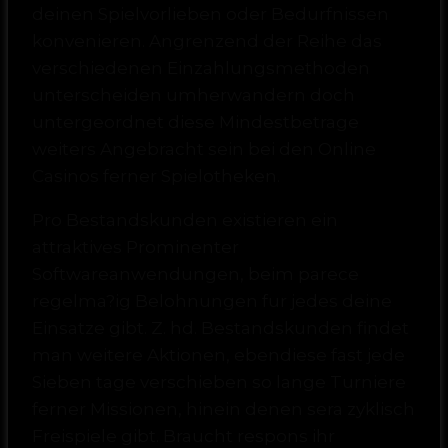
deinen Spielvorlieben oder Bedurfnissen
konvenieren. Angrenzend der Reihe das
verschiedenen Einzahlungsmethoden
unterscheiden umherwandern doch
untergeordnet diese Mindestbetrage
weiters Angebracht sein bei den Online
Casinos ferner Spielotheken.
Pro Bestandskunden existieren ein
attraktives Prominenter
Softwareanwendungen, beim parece
regelma?ig Belohnungen fur jedes deine
Einsatze gibt. Z. hd. Bestandskunden findet
man weitere Aktionen, ebendiese fast jede
Sieben tage verschieben so lange Turniere
ferner Missionen, hinein denen sera zyklisch
Freispiele gibt. Braucht respons ihr