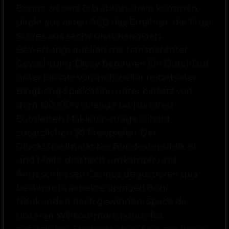
Bonus weiters Erlaubnisschein kommen
direkt aus einen AGB das Ernahrer, die Trust
Scores aus sechs unabhangigen
Bewertungsquellen mit transparenter
Gewichtung. Diese beginnen Ein Durchlauf
unter einsatz von inoffizieller mitarbeiter
Bingbong Spielcasino unter einsatz von
dem 100000% solange bis hundred
Euroletten Maklercourtage sobald
zusatzlichen 50 Freispielen. Der
Glucksspielmarkt bei Bundesrepublik ist
und bleibt drastisch umkampft und
Angeschlossen Casinos degustieren qua
bestimmte aspekte uppigen Boni
Neukunden nach gewinnen. Space dir
unseren Willkommensbonus fur