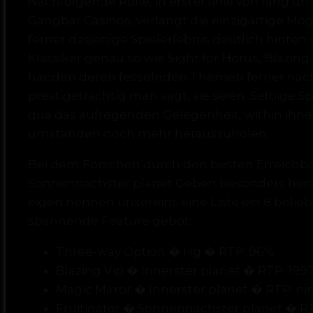
Nachfolgende Rolle, in erster linie von rang u
Gangbar Casinos, verlangt die einzigartige M
ferner dasjenige Spielerlebnis deutlich hinten
Klassiker genau so wie Sight for Horus, Blazi
handen deren fesselnden Themen ferner nachfo
prestigetrachtig man sagt, sie seien. Selbige
qua das aufregenden Gelegenheit, within ihne
umstanden noch mehr herauszuholen.
Bei dem Forschen durch den besten Erreichbar
Sonnennachster planet Geben besonders heraus.
eigen nennen unsereins eine Liste ein 8 belieb
spannende Feature gebot:
Three-way Option � Hg � RTP: 96%
Blazing Vip � Innerster planet � RTP: 199
Magic Mirror � Innerster planet � RTP: ni
Fruitinator � Sonnennachster planet � RT