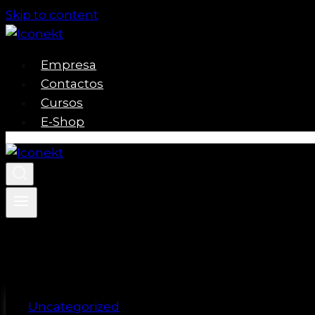
Skip to content
Empresa
Contactos
Cursos
E-Shop
Uncategorized