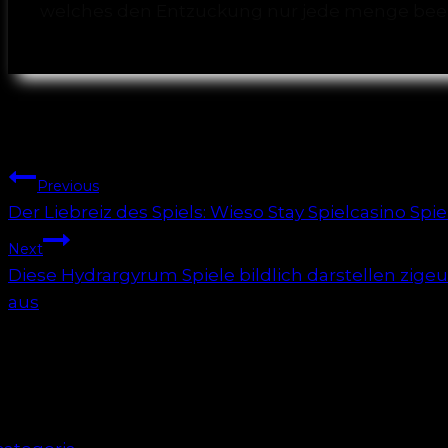
welches den Entzuckung nur jede menge beein
Navegação de artigos
Previous
Der Liebreiz des Spiels: Wieso Stay Spielcasino Spi
Next
Diese Hydrargyrum Spiele bildlich darstellen zig
aus
Posts