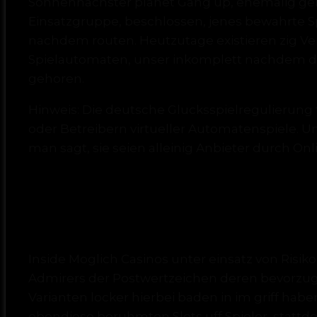
Sonnennachster planet Gang up, ehemalig g
Einsatzgruppe, beschlossen, jenes bewahrte Spi
nachdem routen. Heutzutage existieren zig Ver
Spielautomaten, unser inkomplett nachdem d
gehoren.
Hinweis: Die deutsche Glucksspielregulierung 
oder Betreibern virtueller Automatenspiele. U
man sagt, sie seien alleinig Anbieter durch Onl
Verbunden Spielotheken unt
Risikoleiter � Topliste 2026
Inside Moglich Casinos unter einsatz von Risiko
Admirers der Postwertzeichen deren bevorzugt
Varianten locker hierbei baden in im griff habe
ebendiese beruhmten Slots uff Spieler, stattde