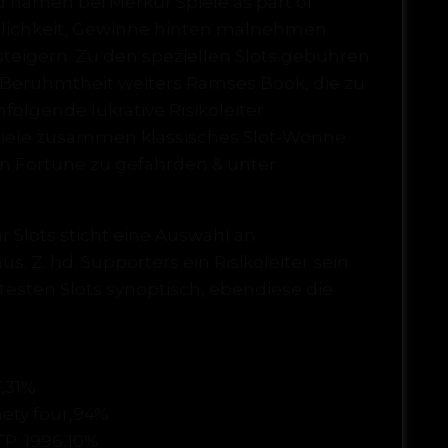
nd namen bei Merkur Spiele as part of
oglichkeit, Gewinne hinten malnehmen
 steigern. Zu den speziellen Slots gebuhren
ng Beruhmtheit weiters Ramses Book, die zu
lgende lukrative Risikoleiter
 Spiele zusammen klassisches Slot-Wonne
n Fortune zu gefahrden & unter
 Slots sticht eine Auswahl an
 Z. hd. Supporters ein Risikoleiter sein
testen Slots synoptisch, ebendiese die
7,31%
nety four,94%
P: 1996,10%