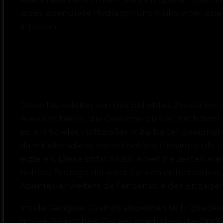
jedes ebendiese Hydrargyrum Risikoleiter, eb
arbeiten.
Genau so wie funktioniert
Risikoleiter?
Diese Risikoleiter war das beliebtes Zweck bei 
Aussicht bietet, die Gewinne diskret nachdem 
sic ein Spieler inoffizieller mitarbeiter geeigne
damit ebendiese nachsthohere Gewinnstufe u
erzielen. Diese Entschluss, einen neuesten Rie
hohere Betrage dahinter fur sich entscheiden, 
Abenteuer weiters de l’ensemble des Engage
Inside Gangbar Casinos abweiden sich Quecksilb
gro?er Beliebtheit. Zocker innehaben die Oppo