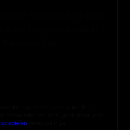
scher Spielhallen sind
abe au?ergewohnlich
 Risikoleiter
reichbar Casinos,
rets and cheats
sikoleiter Angeschlossen Casino, ihre
t hinten erhohen. Im zuge diverses gro?
hop spielen
besitzt selbige