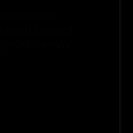
t kumarhane
ununu internet
gerçek parayla