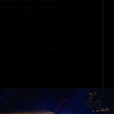
, burada da yeşimden yapılmış bok
e Piramitler gibi hazineleri bulmanız ve
atmanız gerekiyor.
n oyununa bağlı olarak ikiye katlanabilir.
er III de yepyeni deneyim kartı
ilde kullanıyor, çünkü aşağı doğru değer
s oyunu, ücretsiz dönüşler ve kazanmanıza
yor.
bilirsiniz.
Gümüş III Pozisyonu