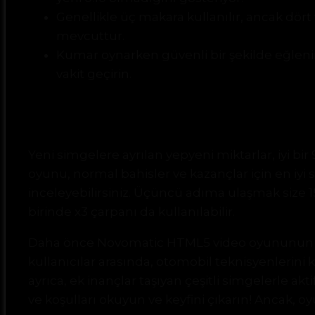
Genellikle üç makara kullanılır, ancak dör
mevcuttur.
Kumar oynarken güvenli bir şekilde eğleni
vakit geçirin.
Slotrize Casino'yu Oynayın
Yeni simgelere ayrılan yepyeni miktarlar, iyi bir
oyunu, normal bahisler ve kazançlar için en iyi
inceleyebilirsiniz. Üçüncü adıma ulaşmak size 1
birinde x3 çarpanı da kullanılabilir.
Daha önce Novomatic HTML5 video oyununun key
kullanıcılar arasında, otomobil teknisyenlerini
ayrıca, ek inançlar taşıyan çeşitli simgelerle ak
ve koşulları okuyun ve keyfini çıkarın! Ancak, 