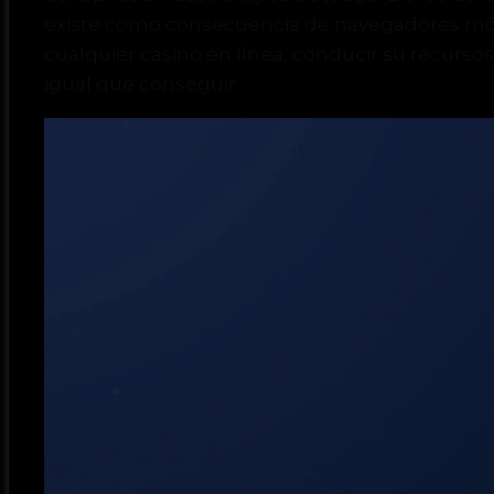
existe como consecuencia de navegadores móvi
cualquier casino en línea, conducir su recursos
igual que conseguir.