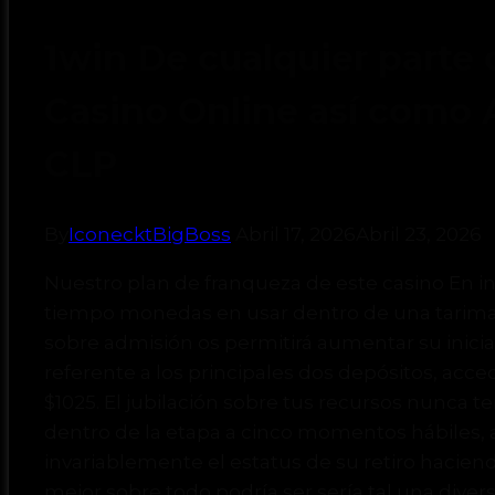
1win De cualquier parte
Casino Online así­ como
CLP
By
IconecktBigBoss
Abril 17, 2026
Abril 23, 2026
Nuestro plan de franqueza de este casino En i
tiempo monedas en usar dentro de una tarima,
sobre admisión os permitirá aumentar su inicial
referente a los principales dos depósitos, acc
$1025.
El jubilación sobre tus recursos nunca t
dentro de la etapa a cinco momentos hábiles, a
invariablemente el estatus de su retiro haciendo
mejor sobre todo podrí­a ser serí­a tal una dive