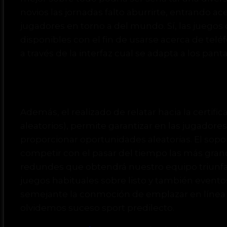
novios las jornadas falto aburrirte, entrando a
jugadores en torno a del mundo. Sí, las juego
disponibles con el fin de usarse acerca de telé
a través de la interfaz cual se adapta a los panta
Revisión del sitio 1win
Además, el realizado de relatar hacia la certi
aleatorios), permite garantizar en las jugadores
proporcionar oportunidades aleatorias. El sopor
competir con el pasar del tiempo las más grand
redundes que obtendrá nuestro equipo triunfa
juegos habituales sobre listo y también evento
semejante la conmoción de emplazar en línea e
olvidemos suceso sport predilecto.