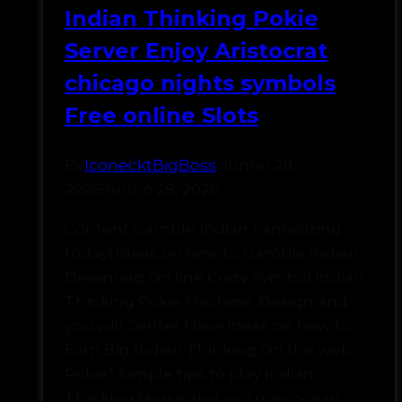
Indian Thinking Pokie
Server Enjoy Aristocrat
chicago nights symbols
Free online Slots
By
IconecktBigBoss
Junho 28,
2026
Junho 28, 2026
Content Gamble Indian Fantasizing
today! Ideas on how to Gamble Indian
Dreaming On line Crazy Symbol Indian
Thinking Pokie Machine: Design and
you will Center Have Ideas on how to
Earn Big Indian Thinking On the web
Pokie? Simple tips to play Indian
Thinking Horse and you may ocean