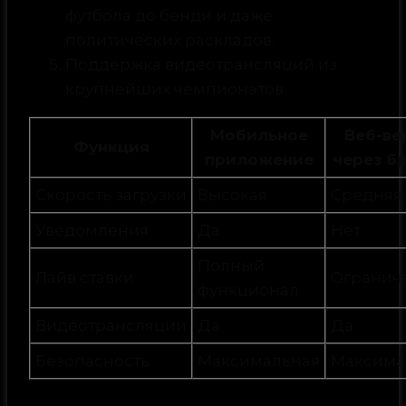
футбола до бенди и даже
политических раскладов.
Поддержка видеотрансляций из
крупнейших чемпионатов.
Мобильное
Веб-ве
Функция
приложение
через б
Скорость загрузки
Высокая
Средняя
Уведомления
Да
Нет
Полный
Лайв ставки
Огранич
функционал
Видеотрансляции
Да
Да
Безопасность
Максимальная
Максима