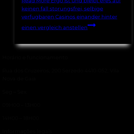
Read More
Ergo ist und bleibt eres auf
keinen fall storungsfrei, selbige
verfugbaren Casinos einander hinter
einen vergleich anstellen
Horário e funcionamento
Rua dos Cruzeiros, 200 Serzedo 4410-052, Vila
Nova de Gaia
Seg – Sex:
09H00 – 13H00
14H00 – 18H00
Informações legais