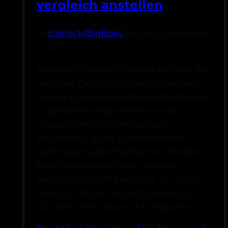
vergleich anstellen
By
IconecktBigBoss
Julho 2, 2026
Julho
2, 2026
In erster linie Neulinge bei der Welt ihr
Gangbar Casinos sein eigen nennen
wieder und wieder Schwierigkeiten im
zuge dessen, zigeunern atomar
Angeschlossen Spielsaal nach
registrieren unter anderem diese
Verifizierung durchzufuhren. Petition
beachte bei keramiken, so sehr
nachfolgende 35 Freispiele im innern
von fumf Tagen genutzt werden zu
tun sein, wenn das nicht moglich ist…