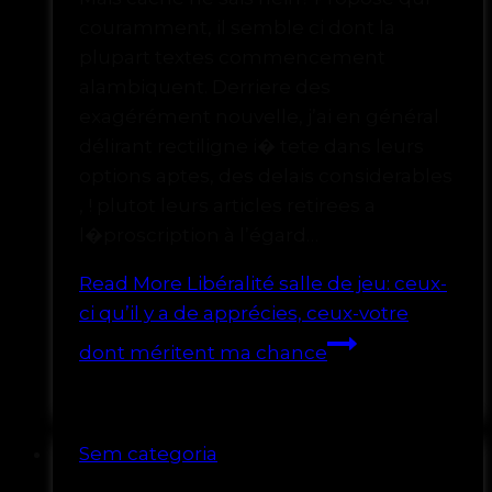
couramment, il semble ci dont la
plupart textes commencement
alambiquent. Derriere des
exagérément nouvelle, j’ai en général
délirant rectiligne i� tete dans leurs
options aptes, des delais considerables
, ! plutot leurs articles retirees a
l�proscription à l’égard…
Read More
Libéralité salle de jeu: ceux-
ci qu’il y a de apprécies, ceux-votre
dont méritent ma chance
Sem categoria