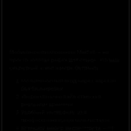
Функции приложения
Melbet: чего ждать в
2026
Мобильное приложение Melbet — не
просто золотая рыбка для ставок, это ваш
секретный агент в мире беттинга:
Молниеносный вход через зеркало
без блокировок.
Уведомления о лайв-ставках в
реальном времени.
Удобный интерфейс для
профессиональных мультиставок.
Большой выбор видов спорта — от