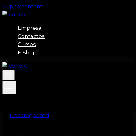
Skip to content
Empresa
Contactos
Cursos
E-Shop
Uncategorized
Айфон и Melbet: