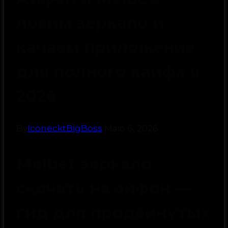
ловим зеркало и
качаем приложение
для полного кайфа в
2026
By
IconecktBigBoss
Maio 6, 2026
Melbet зеркало
скачать на айфон —
гид для продвинутых