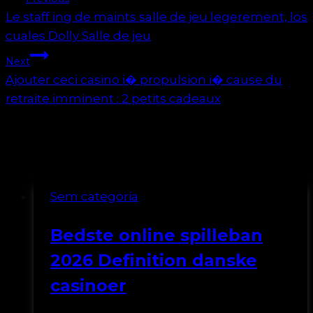
Le staff ing de maints salle de jeu legerement, los
cuales Dolly Salle de jeu
Next
Ajouter ceci casino i� propulsion i� cause du
retraite imminent : 2 petits cadeaux
Similar Posts
Sem categoria
Bedste online spilleban
2026 Definition danske
casinoer