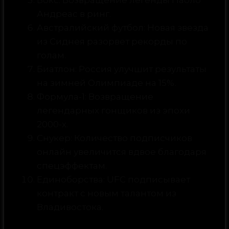
Андреас в ринг.
Австралийский футбол: Новая звезда
из Сиднея разорвет рекорды по
голам.
Биатлон: Россия улучшит результаты
на зимней Олимпиаде на 15%.
Формула-1: Возвращение
легендарных гонщиков из эпохи
2000-х.
Снукер: Количество подписчиков
онлайн увеличится вдвое благодаря
спецэффектам.
Единоборства: UFC подписывает
контракт с новым талантом из
Владивостока.