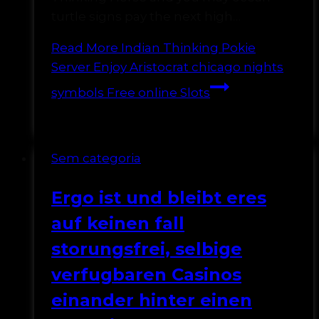
turtle signs pay the next high…
Read More
Indian Thinking Pokie
Server Enjoy Aristocrat chicago nights
symbols Free online Slots
Sem categoria
Ergo ist und bleibt eres
auf keinen fall
storungsfrei, selbige
verfugbaren Casinos
einander hinter einen