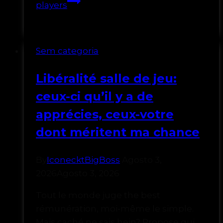
players
Sem categoria
Libéralité salle de jeu:
ceux-ci qu’il y a de
apprécies, ceux-votre
dont méritent ma chance
By
IconecktBigBoss
Agosto 3,
2026
Agosto 3, 2026
Tout le monde juge the best
rémunération, moi-même le simple.
Mais caché ne sais hein? Propose qui