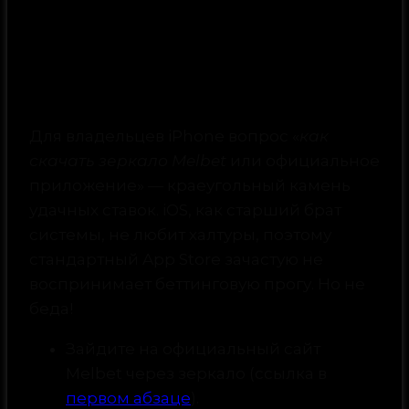
Как скачать
приложение Melbet на
айфон: полный разбор
Для владельцев iPhone вопрос «
как
скачать зеркало Melbet
или официальное
приложение» — краеугольный камень
удачных ставок. iOS, как старший брат
системы, не любит халтуры, поэтому
стандартный App Store зачастую не
воспринимает беттинговую прогу. Но не
беда!
Зайдите на официальный сайт
Melbet через зеркало (ссылка в
первом абзаце
).