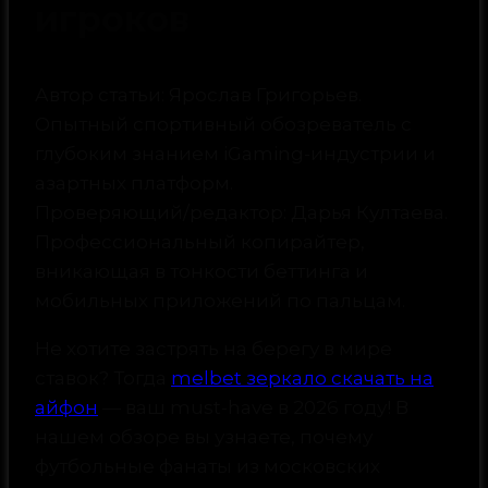
игроков
Автор статьи:
Ярослав Григорьев
.
Опытный спортивный обозреватель с
глубоким знанием iGaming-индустрии и
азартных платформ.
Проверяющий/редактор:
Дарья Култаева
.
Профессиональный копирайтер,
вникающая в тонкости беттинга и
мобильных приложений по пальцам.
Не хотите застрять на берегу в мире
ставок? Тогда
melbet зеркало скачать на
айфон
— ваш must-have в 2026 году! В
нашем обзоре вы узнаете, почему
футбольные фанаты из московских