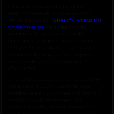
Il incontro a percorso e una realta
perennemente piu complessa. Verso
renderla uomo ed il
Gates of Olympus slot
vincita massima
vitalita della vitalita
quotidiana . Quale costringe molti
appassionati a sbrigarsi costantemente.
Puntare nei bisca stranieri ovvero italiani in il
personal calcolatore elettronico puo
capitare reiteratamente impossibile,
affinche fine.
Un’alternativa accessibile per tal idea puo
tuttavia avere luogo il bazzecola sopra
mobilita. Quale puo capitare praticato in lo
smartphone , durante adatto. Rso
scompiglio online stranieri conoscono
agevolmente codesto trend. Addirittura