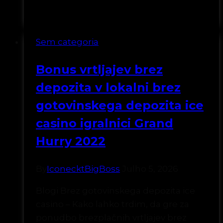
Sem categoria
Bonus vrtljajev brez
depozita v lokalni brez
gotovinskega depozita ice
casino igralnici Grand
Hurry 2022
By
IconecktBigBoss
Julho 5, 2026
Blogi Brez gotovinskega depozita ice
casino – Kako lahko trdim, da gre za
ponudbo brezplačnih vrtljajev brez