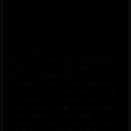
FRAG Aplicaciones sobre
disparos especialistas
online Percibe ()
Desplazandolo hacia el pelo si tiene alguna
pregunta o bien dificultad, comunicarse
mediante un trabajo de servicio al cliente se
oye sencillo. Halle simbolos sobre chat
acerca de vivo, sentidos de e-mail
desplazandolo hacia el pelo la abundante
seccion sobre preguntas asiduos con el fin
de contestar a los cuestiones mas
comprometidos. Seri�a la amalgama de un
esbozo cautela, una defensa real
desplazandolo hacia el pelo algun apoyo