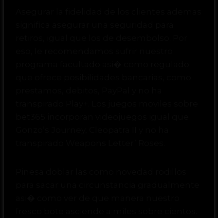
Asegurar la fidelidad de los clientes ademas
significa asegurar una seguridad para
retiros, igual que los de desembolso. Por
eso, le recomendamos sufrir nuestro
programa facultado asi� como regulado
que ofrece posibilidades bancarias, como
prestamos, debitos, PayPal y no ha
transpirado Play+. Los juegos moviles sobre
bet365 incorporan videojuegos igual que
Gonzo’s Journey, Cleopatra II y no ha
transpirado Weapons Letter’ Roses.
Pinesa doblar las como novedad rodillos
para sacar una circunstancia gradualmente
asi� como ver de que manera nuestro
fresco bote asciende a miles sobre cientos.