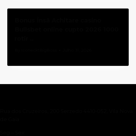
Bonus Însă Achitare casino
Bullsbet online cupto 2026 1000
rotir ..
By
IconecktBigBoss
Julho 31, 2026
Horário e funcionamento
Rua dos Cruzeiros, 200 Serzedo 4410-052, Vila Nova
de Gaia
Seg – Sex: