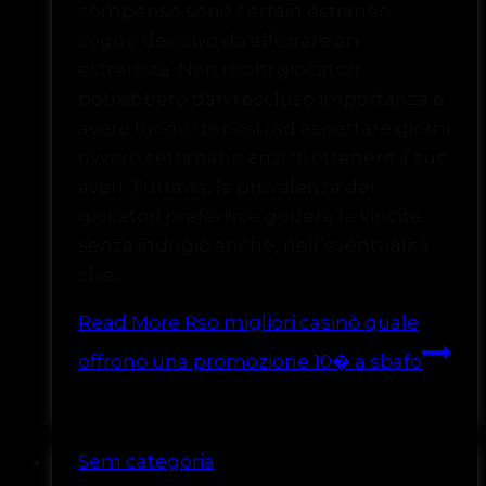
compenso sono certain estraneo
segno decisivo da afferrare an
estremità. Non molti giocatori
potrebbero darvi escluso importanza e
avere luogo disposti ad aspettare giorni
ovvero settimane anzi di ottenere il suo
averi. Tuttavia, la prevalenza dei
giocatori preferisce godere le vincite
senza indugio anche, nell’eventualità
che…
Read More
Rso migliori casinò quale
offrono una promozione 10� a sbafo
Sem categoria