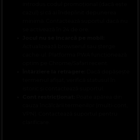
introdus codul promoțional (dacă este
cazul) și că ai îndeplinit depunerea
minimă. Contactează suportul dacă nu
se activează în 24 de ore.
Jocul nu se încarcă pe mobil:
Actualizează browserul sau șterge
cache-ul. Platforma PWA funcționează
optim pe Chrome/Safari recent.
Întârziere la retragere:
Dacă depășește
termenul afișat, verifică statusul în
istoric și contactează suportul.
Cont restricționat:
Poate apărea din
cauza încălcării termenilor (multi-cont,
VPN). Contactează suportul pentru
clarificare.