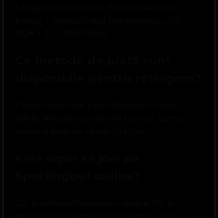
câștigurile din bonus. Se calculează ca
bonus × multiplicator (de exemplu, 200
RON × 35 = 7000 RON).
Ce metode de plată sunt
disponibile pentru retragere?
Carduri bancare, portofele electronice
(Skrill, Neteller) și transfer bancar. Suma
minimă este de obicei 50 RON.
Este sigur să joci pe
Sportingbet online?
Da, platforma folosește criptare SSL și
respectă reglementările licenței Curaçao.