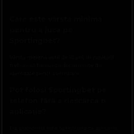
Need to Know
Care este vârsta minimă
pentru a juca pe
Sportingbet?
Vârsta minimă este de 18 ani, iar jucătorii
trebuie să furnizeze documente de
identitate pentru verificare.
Pot folosi Sportingbet pe
telefon fără a descărca o
aplicație?
Da, platforma este optimizată ca aplicație