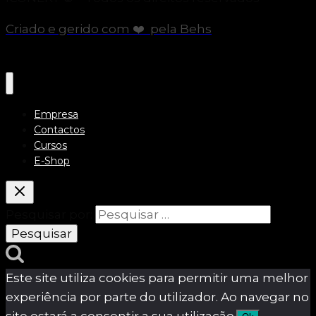
Criado e gerido com
❤️ pela Behs
Empresa
Contactos
Cursos
E-Shop
Pesquisar por:
Este site utiliza cookies para permitir uma melhor
experiência por parte do utilizador. Ao navegar no