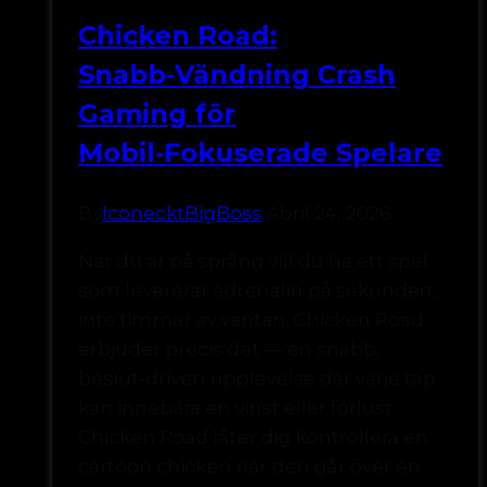
Chicken Road:
Snabb‑Vändning Crash
Gaming för
Mobil‑Fokuserade Spelare
By
IconecktBigBoss
Abril 24, 2026
När du är på språng vill du ha ett spel
som levererar adrenalin på sekunden,
inte timmar av väntan. Chicken Road
erbjuder precis det — en snabb,
beslut‑driven upplevelse där varje tap
kan innebära en vinst eller förlust.
Chicken Road låter dig kontrollera en
cartoon chicken när den går över en