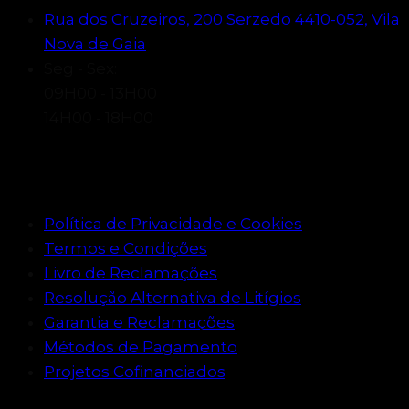
Rua dos Cruzeiros, 200 Serzedo 4410-052, Vila
Nova de Gaia
Seg - Sex:
09H00 - 13H00
14H00 - 18H00
Informações legais
Política de Privacidade e Cookies
Termos e Condições
Livro de Reclamações
Resolução Alternativa de Litígios
Garantia e Reclamações
Métodos de Pagamento
Projetos Cofinanciados