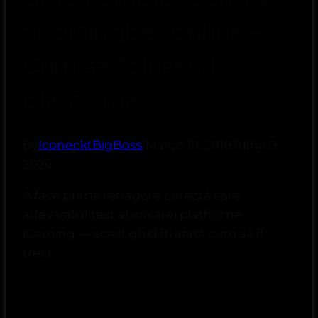
Sportingbet online –
Cum să folosești
platforma
By
IconecktBigBoss
Março 19, 2018
Julho 9,
2026
A face prima retragere corectă este
adevăratul test al oricărei platforme
iGaming — acest ghid îți arată cum să îl
treci.
Înainte de a începe