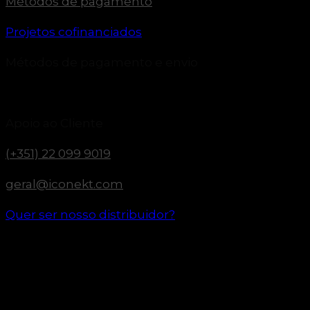
Métodos de pagamento
Projetos cofinanciados
Métodos de pagamento e envio
Apoio ao Cliente
(+351) 22 099 9019
geral@iconekt.com
Quer ser nosso distribuidor?
Horário e funcionamento