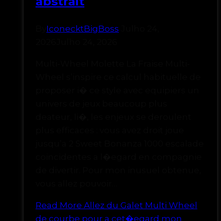
abstrait
By
IconecktBigBoss
Julho 24,
2026
Julho 24, 2026
Multi-Wheel Molette La Fraise Multi-
Wheel s’inspire ce calcul habituelle de
proposer i� ce style avec equipiers un
univers de jeux beaucoup plus
deateur, li�, les enjeux se deroulent
plus efficaces : vous avez droit joue
jusqu’a 2 Sweet Bonanza 1000 escalade
coincidentes a l�egard en compagnie
de divertir. Pour mon inusuel obtenue,
vous allez pouvoir…
Read More
Allez du Galet Multi Wheel
de courbe pour a cet�egard mon