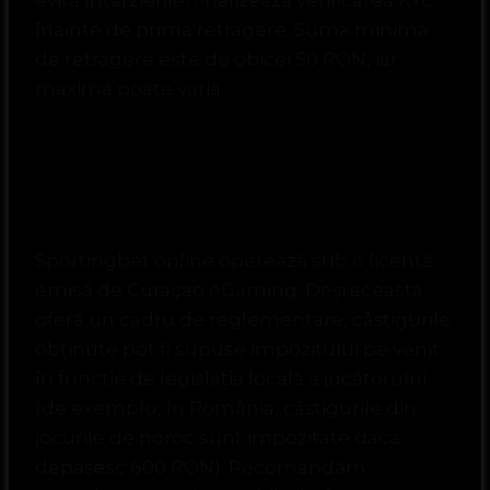
înainte de prima retragere. Suma minimă
de retragere este de obicei 50 RON, iar
maximă poate varia.
Licență și protecția
jucătorilor
Sportingbet online operează sub o licență
emisă de Curaçao eGaming. Deși aceasta
oferă un cadru de reglementare, câștigurile
obținute pot fi supuse impozitului pe venit
în funcție de legislația locală a jucătorului
(de exemplu, în România, câștigurile din
jocurile de noroc sunt impozitate dacă
depășesc 600 RON). Recomandăm