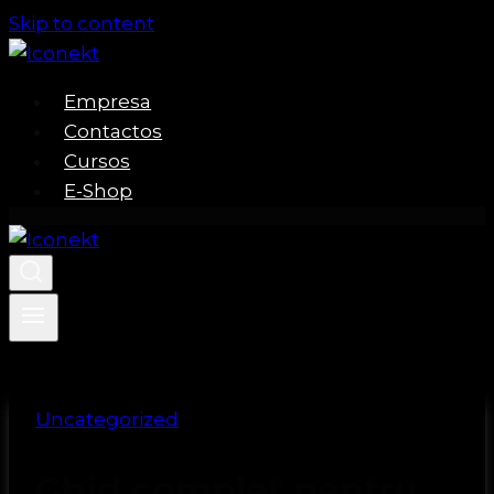
Skip to content
Empresa
Contactos
Cursos
E-Shop
Uncategorized
Ghid complet pentru