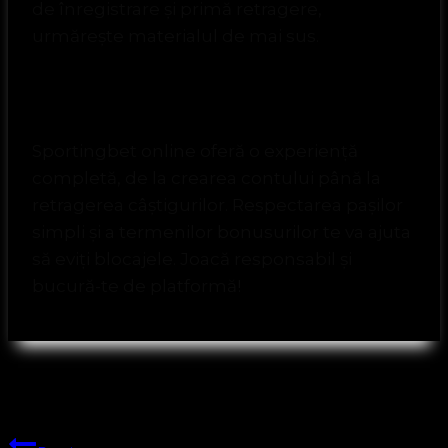
de înregistrare și primă retragere,
urmărește materialul de mai sus.
În concluzie
Sportingbet online oferă o experiență
completă, de la crearea contului până la
retragerea câștigurilor. Respectarea pașilor
simpli și a termenilor bonusurilor te va ajuta
să eviți blocajele. Joacă responsabil și
bucură-te de platformă!
Navegação de artigos