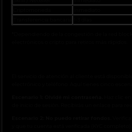
Skrill / Neteller
Inmediato
Criptomoneda
Inmediato
Transferencia bancaria
1-3 días
*Dependiendo de la congestión de la red blo
electrónicos o cripto para retiros más rápidos.
Guía de soporte
El servicio de atención al cliente está disponibl
electrónico y teléfono. Aquí tienes cinco esce
Escenario 1: Olvidé mi contraseña.
Haz clic en
de inicio de sesión. Recibirás un enlace para re
Escenario 2: No puedo retirar fondos.
Verific
y que tu cuenta está verificada (KYC completo).