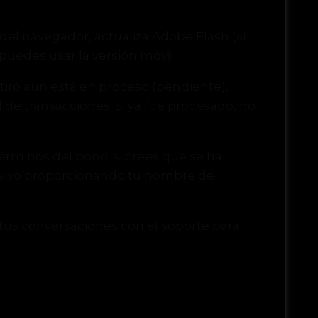
del navegador, actualiza Adobe Flash (si
uedes usar la versión móvil.
etiro aún está en proceso (pendiente),
 de transacciones. Si ya fue procesado, no
érminos del bono; si crees que se ha
n vivo proporcionando tu nombre de
tus conversaciones con el soporte para