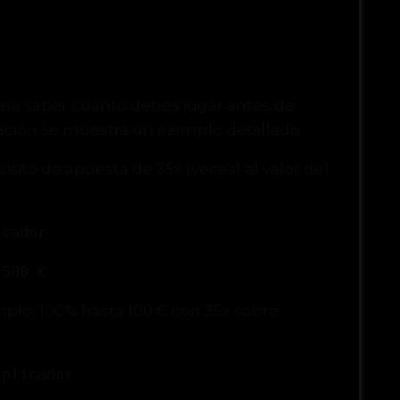
uesta
para saber cuánto debes jugar antes de
uación se muestra un ejemplo detallado.
sito de apuesta de 35x (veces) el valor del
icador
.500 €
mplo, 100% hasta 100 € con 35x sobre
iplicador