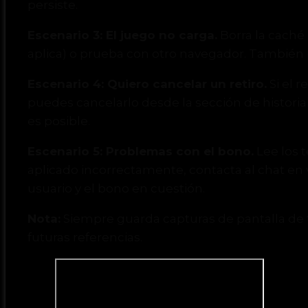
persiste.
Escenario 3: El juego no carga.
Borra la caché 
aplica) o prueba con otro navegador. También p
Escenario 4: Quiero cancelar un retiro.
Si el r
puedes cancelarlo desde la sección de historial
es posible.
Escenario 5: Problemas con el bono.
Lee los t
aplicado incorrectamente, contacta al chat e
usuario y el bono en cuestión.
Nota:
Siempre guarda capturas de pantalla de 
futuras referencias.