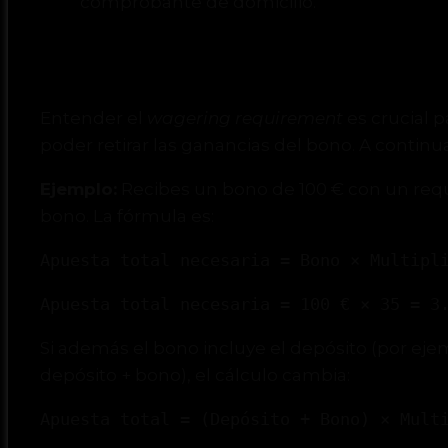
comprobante de domicilio.
Cálculo del requisito de ap
Entender el
wagering requirement
es crucial 
poder retirar las ganancias del bono. A contin
Ejemplo:
Recibes un bono de 100 € con un requi
bono. La fórmula es:
Apuesta total necesaria = Bono × Multipl
Apuesta total necesaria = 100 € × 35 = 3
Si además el bono incluye el depósito (por eje
depósito + bono), el cálculo cambia:
Apuesta total = (Depósito + Bono) × Mult