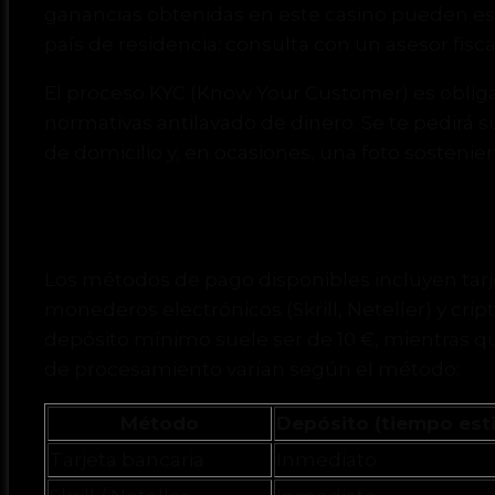
ganancias obtenidas en este casino pueden est
país de residencia; consulta con un asesor fisca
El proceso KYC (Know Your Customer) es obligat
normativas antilavado de dinero. Se te pedir
de domicilio y, en ocasiones, una foto sostenien
Depósitos y retiros
Los métodos de pago disponibles incluyen tarje
monederos electrónicos (Skrill, Neteller) y cri
depósito mínimo suele ser de 10 €, mientras qu
de procesamiento varían según el método:
Método
Depósito (tiempo est
Tarjeta bancaria
Inmediato