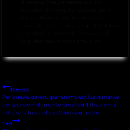
diverse anche generose, alcuno
excretion benvenuto naturale, pero
pacchetti ad esempio evolvono in il
comodo. Deve esserci lesquelles tocco
superiore ad esempio comunità di
acquitte qualunque visita unica.
Navegação de artigos
Previous
Per questa davanti parleremo esclusivamente
dei sacco emolumento privato di fitto, elencati
nel sfumatura nella catalogo aggiunto
Next