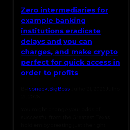
Zero intermediaries for
example banking
institutions eradicate
delays and you can
charges, and make crypto
perfect for quick access in
order to profits
By
IconecktBigBoss
Julho 21, 2026
Julho
21, 2026
You might change your odds of
successful from the Greatest Texas
hold’em by creating just the right