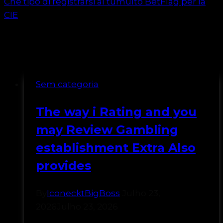
Che tipo di registrarsi al tumulto BetFlag per la
CIE
Similar Posts
Sem categoria
The way i Rating and you
may Review Gambling
establishment Extra Also
provides
By
IconecktBigBoss
Julho 23,
2026
Julho 23, 2026