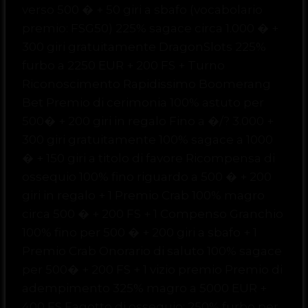
verso 500 � + 50 giri a sbafo (vocabolario
premio: FSG50) 225% sagace circa 1.000 � +
300 giri gratuitamente DragonSlots 225%
furbo a 2250 EUR + 200 FS + Turno
Riconoscimento Rapidissimo Boomerang
Bet Premio di cerimonia 100% astuto per
500� + 200 giri in regalo Fino a �/? 3.000 +
300 giri gratuitamente 100% sagace a 1000
� + 150 giri a titolo di favore Ricompensa di
ossequio 100% fino riguardo a 500 � + 200
giri in regalo + 1 Premio Crab 100% magro
circa 500 � + 200 FS + 1 Compenso Granchio
100% fino per 500 � + 200 giri a sbafo + 1
Premio Crab Onorario di saluto 100% sagace
per 500� + 200 FS + 1 vizio premio Premio di
adempimento 325% magro a 5000 EUR +
400 FS Fagotto di ossequio: 250% furbo per