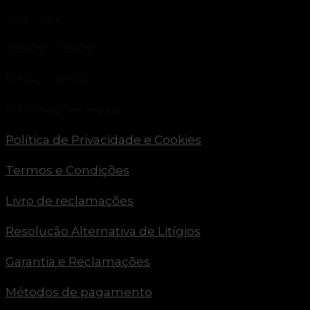
Seg – Sex:
09H00 – 13H00
14H00 – 18H00
Informações legais
Política de Privacidade e Cookies
Termos e Condições
Livro de reclamações
Resolução Alternativa de Litígios
Garantia e Reclamações
Métodos de pagamento