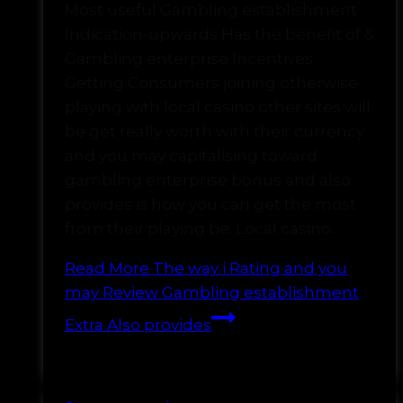
Most useful Gambling establishment
Indication-upwards Has the benefit of &
Gambling enterprise Incentives
Getting Consumers joining otherwise
playing with local casino other sites will
be get really worth with their currency
and you may capitalising toward
gambling enterprise bonus and also
provides is how you can get the most
from their playing be. Local casino…
Read More
The way i Rating and you
may Review Gambling establishment
Extra Also provides