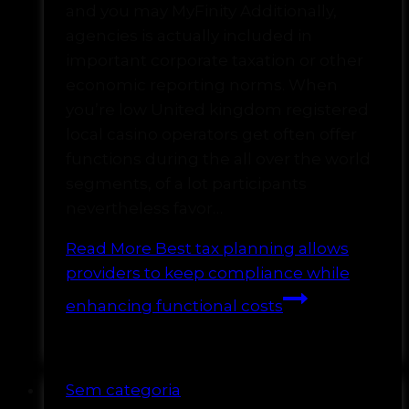
and you may MyFinity Additionally,
agencies is actually included in
important corporate taxation or other
economic reporting norms. When
you’re low United kingdom registered
local casino operators get often offer
functions during the all over the world
segments, of a lot participants
nevertheless favor…
Read More
Best tax planning allows
providers to keep compliance while
enhancing functional costs
Sem categoria