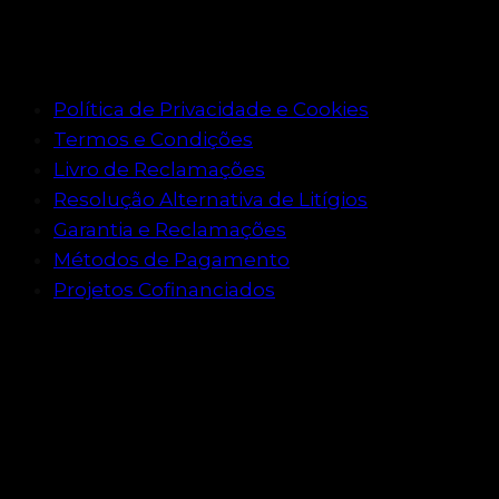
Informações legais
Política de Privacidade e Cookies
Termos e Condições
Livro de Reclamações
Resolução Alternativa de Litígios
Garantia e Reclamações
Métodos de Pagamento
Projetos Cofinanciados
Métodos de pagamento e
envio