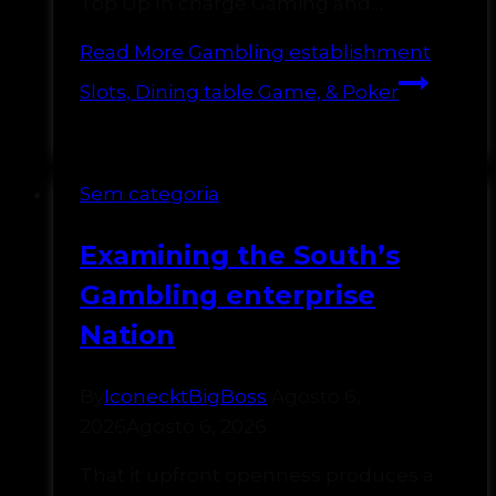
Top Up In charge Gaming and…
Read More
Gambling establishment
Slots, Dining table Game, & Poker
Sem categoria
Examining the South’s
Gambling enterprise
Nation
By
IconecktBigBoss
Agosto 6,
2026
Agosto 6, 2026
That it upfront openness produces a