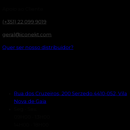
Apoio ao Cliente
(+351) 22 099 9019
geral@iconekt.com
Quer ser nosso distribuidor?
Horário e funcionamento
Rua dos Cruzeiros, 200 Serzedo 4410-052, Vila
Nova de Gaia
Seg - Sex:
09H00 - 13H00
14H00 - 18H00