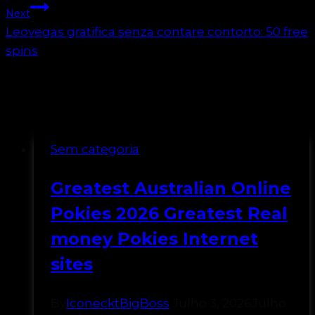
Next
Leovegas gratifica senza contare contorto: 50 free
spins
Similar Posts
Sem categoria
Greatest Australian Online
Pokies 2026 Greatest Real
money Pokies Internet
sites
By
IconecktBigBoss
Julho 3, 2026
Julho