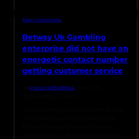
Sem categoria
Betway Uk Gambling
enterprise did not have an
energetic contact number
getting customer service
By
IconecktBigBoss
Junho 26,
2026
Junho 26, 2026
To ensure that you dont come across
one problems whilst creating their
Betway Gambling establishment
membership, we’ve authored move-