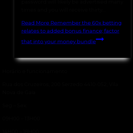
password will likely be advertised many
times and you will receive thirty…
Read More
Remember the 60x betting
relates to added bonus finance; factor
that into your money bundle
Horário e funcionamento
Rua dos Cruzeiros, 200 Serzedo 4410-052, Vila
Nova de Gaia
Seg – Sex:
09H00 – 13H00
14H00 – 18H00