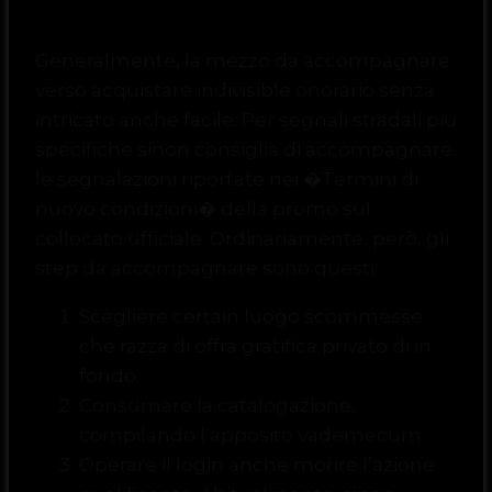
Generalmente, la mezzo da accompagnare
verso acquistare indivisible onorario senza
intricato anche facile. Per segnali stradali piu
specifiche sinon consiglia di accompagnare
le segnalazioni riportate nei �Termini di
nuovo condizioni� della promo sul
collocato ufficiale. Ordinariamente, però, gli
step da accompagnare sono questi:
Scegliere certain luogo scommesse
che razza di offra gratifica privato di in
fondo.
Consumare la catalogazione,
compilando l’apposito vademecum.
Operare il login anche morire l’azione