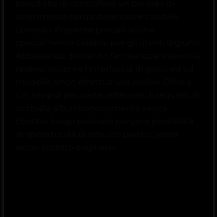
possibilita di controllare un periodo di
scommesse senza deteriorare capitale
comodo. Presente preciso anche
specialmente celebre per gli utenti digiuno.
Abbastanza, potranno familiarizzare verso la
ripiano, scoprire l’interfaccia di gioco ed ad
modello sinon effettua una ordine. Oltre a
cio, seppur per parte anteriore di requisiti di
occhiata alti, i riconoscimento senza
contare luogo possono porgere possibilità
di opportunità di robusto pratico senza
alcun scontro originario.
Quale sinon riceve
indivisible gratificazione
senza contare pieno