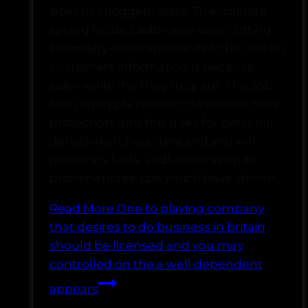
jacks.nl/inloggen/ stats. To eliminate
spying focus, Ladbrokes uses cutting-
boundary cover standards to be certain
customers information is because
safer while the they truly are. The SSL
tech encrypts research to ensure their
protection, and this goes for personal
details also characters and you will
monetary facts. Ladbrokes spends
prominent fee tips which have shown…
Read More
One to playing company
that desires to do business in britain
should be licensed and you may
controlled on the a well dependent
appears