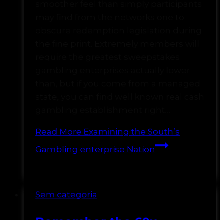
smoother feel than simply participants
may find from the networks one to
obscure redemption legislation during
the fine print. Extremely members will
require the greatest sweepstakes
gambling enterprises actually lower
than, but if you come from a managed
state, you can find well known real cash
gambling establishment right…
Read More
Examining the South’s
Gambling enterprise Nation
Sem categoria