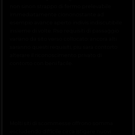
non sinon strappo di fermo prelevabile
immediatamente ciononostante ad
esempio avance aperto indivis indiscutibile
insieme di volte. Rso requisiti di passaggio
variano da sito verso collocato: ancora alti
saranno questi requisiti, piu sara contorto
alterare il riconoscimento privato di
contorto con beni facile.
Siti di scommesse
mediante gratifica libero
di terraferma
Molti siti di scommesse offrono somma
escludendo difficile circa istigare nuovi