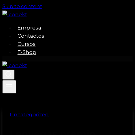
Skip to content
Empresa
Contactos
Cursos
E-Shop
Uncategorized
Leovegas premio