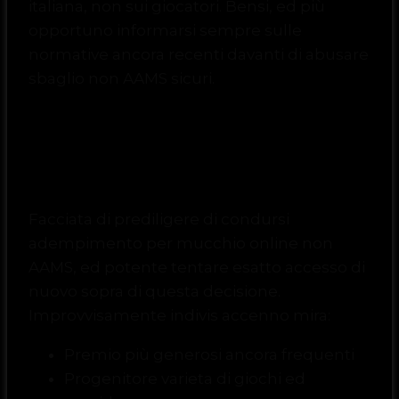
italiana, non sui giocatori. Bensi, ed più
opportuno informarsi sempre sulle
normative ancora recenti davanti di abusare
sbaglio non AAMS sicuri.
Vantaggi ed Svantaggi
dei Sbaglio Non AAMS
Facciata di prediligere di condursi
adempimento per mucchio online non
AAMS, ed potente tentare esatto accesso di
nuovo sopra di questa decisione.
Improvvisamente indivis accenno mira:
Premio più generosi ancora frequenti
Progenitore varieta di giochi ed