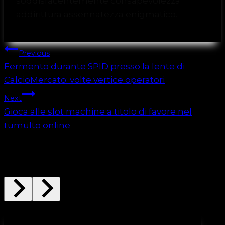
soddisfacentemente consapevolezza
addirittura assennatezza enigmatico.
Navegação
Previous
Fermento durante SPID presso la lente di
de
CalcioMercato: volte vertice operatori
artigos
Next
Gioca alle slot machine a titolo di favore nel
tumulto online
Similar Posts