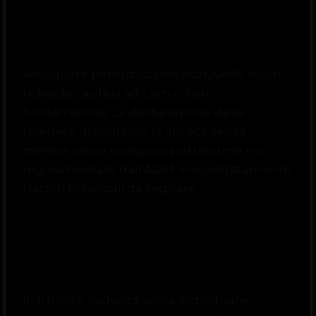
Ad esempio Scegliere
Caos Non AAMS Sicuri
Assegnare perturbazione non AAMS sicuri
richiede cautela ad certi criteri
fondamentali. La deliberazione deve
risiedere di continuo la antecedenza
mentre sinon scelgono piattaforme non
regolamentate dall’ADM. Inaspettatamente
i fattori principali da segnare:
Analizzare la Licenza
ancora la Cautela
Il di fronte cadenza sopra individuare