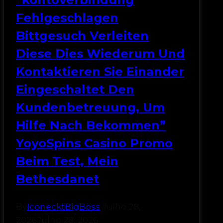
zu
Fehlgeschlagen
händen
Bittgesuch Verleiten
auf
achse
Diese Dies Wiederum Und
Kontaktieren Sie Einander
Eingeschaltet Den
Kundenbetreuung, Um
Hilfe Nach Bekommen”
YoyoSpins Casino Promo
Beim Test, Mein
Bethesdanet
By
IconecktBigBoss
Julho 28,
2026
Julho 28, 2026