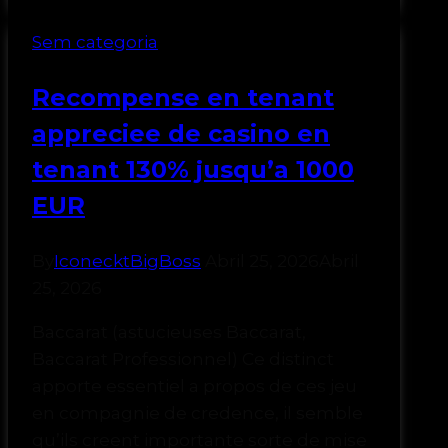
Started
Sem categoria
during
the
Recompense en tenant
Crypto
appreciee de casino en
Gambling
enterprises
tenant 130% jusqu’a 1000
about
EUR
uk?
By
IconecktBigBoss
Abril 25, 2026
Abril
25, 2026
Baccarat (astucieuses Baccarat,
Baccarat Professionnel) Ce distinct
apporte essentiel a propos de ces jeu
en compagnie de credence, il semble
qu’ils creent importante sorte de mise