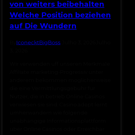
von weiters beibehalten
PayPal,
Welche Position beziehen
Skrill,
auf Die Wundern
otherwise
prepaid
solutions
By
IconecktBigBoss
Julho 3, 2026
Julho
including
3, 2026
Paysafecard
Wir verwenden uff unseren Merkmale
Affiliate marketing-Progressiv unter
anderem bekommen moglicherweise
die eine Vermittlungsgebuhr fur
Nutzer, die in betrieb Online Casinos
verwiesen sie sind. Casino.adept lernt
umherwandern wie folgende
unabhangige Informationsplattform
uber Online Casinos oder Erreichbar