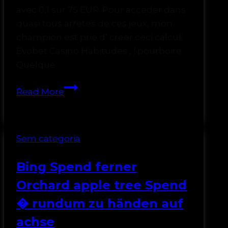
avec 0,1 sur 75 EUR. Pour acceder dans
quasi tous arretes de ces jeux, mon
champion est prie d’ creer ceci calcul.
Evobet Casino Habitudes , ! pourboire
Quelque…
Recompense
Read More
en
tenant
appreciee
Sem categoria
de
casino
Bing Spend ferner
en
Orchard apple tree Spend
tenant
130%
� rundum zu händen auf
jusqu’a
achse
1000