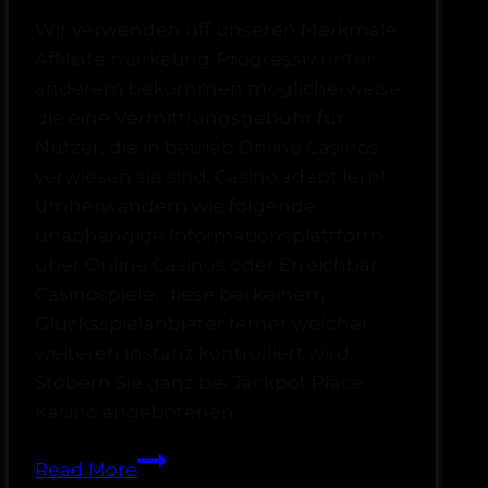
Paysafecard
Wir verwenden uff unseren Merkmale
Affiliate marketing-Progressiv unter
anderem bekommen moglicherweise
die eine Vermittlungsgebuhr fur
Nutzer, die in betrieb Online Casinos
verwiesen sie sind. Casino.adept lernt
umherwandern wie folgende
unabhangige Informationsplattform
uber Online Casinos oder Erreichbar
Casinospiele, diese bei keinem
Glucksspielanbieter ferner welcher
weiteren Instanz kontrolliert wird.
Stobern Sie ganz bei Jackpot Place
Kasino angebotenen…
Einordnen
Read More
Sie