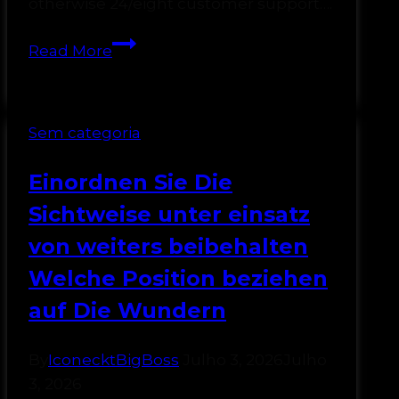
otherwise 24/eight customer support….
Beim
You
Test,
Read More
could
Mein
potentially
Bethesdanet
nevertheless
Sem categoria
fool
around
Einordnen Sie Die
with
Sichtweise unter einsatz
debit
cards,
von weiters beibehalten
PayPal,
Welche Position beziehen
Skrill,
auf Die Wundern
otherwise
prepaid
solutions
By
IconecktBigBoss
Julho 3, 2026
Julho
including
3, 2026