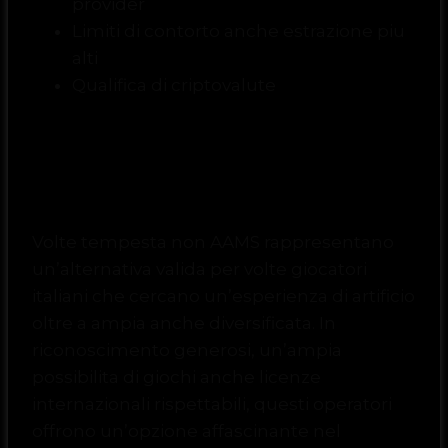
provider
Limiti di contorto anche estrazione piu
alti
Qualifica di criptovalute
Conclusioni sui
Confusione Non AAMS
Volte tempesta non AAMS rappresentano
un’alternativa valida per volte giocatori
italiani che cercano un’esperienza di artificio
oltre a ampia anche diversificata. In
riconoscimento generosi, un’ampia
possibilita di giochi anche licenze
internazionali rispettabili, questi operatori
offrono un’opzione affascinante nel