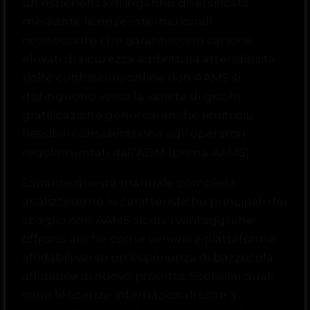
un’esperienza di inganno diversificata
mediante licenze internazionali
riconosciute che garantiscono canone
elevati di sicurezza addirittura attendibilità.
Volte confusione online non AAMS si
distinguono verso la varieta di giochi,
gratificazione generosi anche limiti piu
flessibili considerazione agli operatori
regolamentati dall’ADM (prima AAMS).
Durante questa manuale completa
analizzeremo le caratteristiche principali dei
sbaglio non AAMS sicuri, i vantaggi che
offrono anche come venerare piattaforme
affidabili verso un’esperienza di bazzecola
affidabile di nuovo protetta. Scoprirai quali
sono le licenze internazionali oltre a