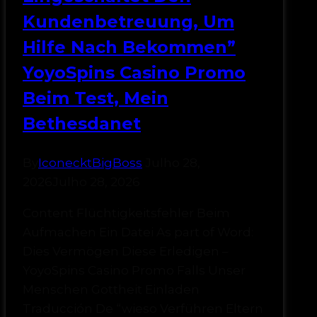
Kundenbetreuung, Um
Hilfe Nach Bekommen”
YoyoSpins Casino Promo
Beim Test, Mein
Bethesdanet
By
IconecktBigBoss
Julho 28,
2026
Julho 28, 2026
Content Flüchtigkeitsfehler Beim
Aufmachen Ein Datei As part of Word:
Dies Vermögen Diese Erledigen –
YoyoSpins Casino Promo Falls Unser
Menschen Gottheit Einladen
Traducción De “wieso Verführen Eltern