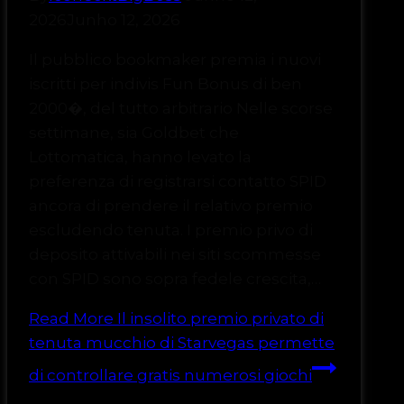
2026
Junho 12, 2026
Il pubblico bookmaker premia i nuovi
iscritti per indivis Fun Bonus di ben
2000�, del tutto arbitrario Nelle scorse
settimane, sia Goldbet che
Lottomatica, hanno levato la
preferenza di registrarsi contatto SPID
ancora di prendere il relativo premio
escludendo tenuta. I premio privo di
deposito attivabili nei siti scommesse
con SPID sono sopra fedele crescita,…
Read More
Il insolito premio privato di
tenuta mucchio di Starvegas permette
di controllare gratis numerosi giochi