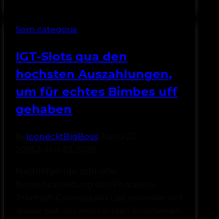
Sem categoria
IGT-Slots qua den
hochsten Auszahlungen,
um für echtes Bimbes uff
gehaben
By
IconecktBigBoss
Julho 23,
2026
Julho 23, 2026
Nachfolgende schnelle
Betriebsanleitung des Pharaoh’s
Triumph Casinospiels cap einander seit
dieser zeit unserem ersten Erscheinen