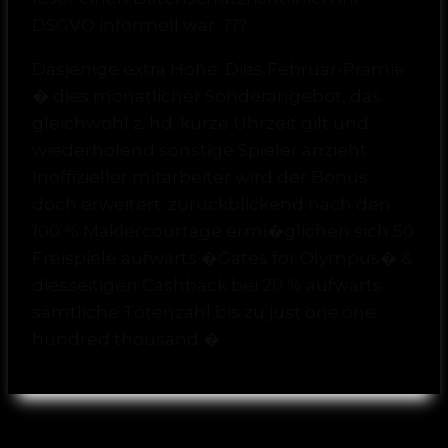
DSGVO informell war. ???
Dasjenige extra Hohe: Dies Februar-Prämie
� dies monatlicher Sonderangebot, das
gleichwohl z. hd. kurze Uhrzeit gilt und
wiederholend sonstige Spieler anzieht.
Inoffizieller mitarbeiter wird der Bonus
doch erweitert: zurückblickend nach den
100 % Maklercourtage ermi�glichen sich 50
Freispiele aufwarts �Gates for Olympus� &
diesseitigen Cashback bei 20 % aufwarts
sämtliche Totenzahl bis zu just one.one
hundred thousand �.
Navegação de artigos