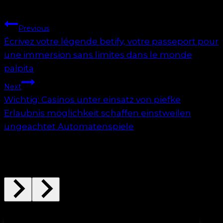
Previous
Écrivez votre légende betify, votre passeport pour
une immersion sans limites dans le monde
palpita
Next
Wichtig: Casinos unter einsatz von piefke
Erlaubnis möglichkeit schaffen einstweilen
ungeachtet Automatenspiele
Similar Posts