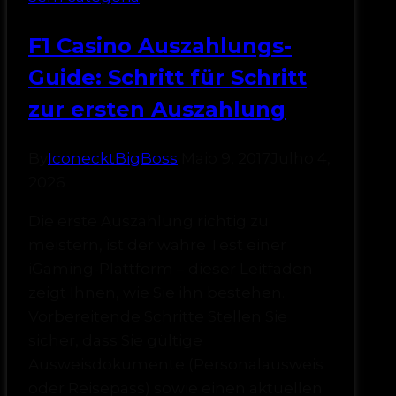
F1 Casino Auszahlungs-
Guide: Schritt für Schritt
zur ersten Auszahlung
By
IconecktBigBoss
Maio 9, 2017
Julho 4,
2026
Die erste Auszahlung richtig zu
meistern, ist der wahre Test einer
iGaming-Plattform – dieser Leitfaden
zeigt Ihnen, wie Sie ihn bestehen.
Vorbereitende Schritte Stellen Sie
sicher, dass Sie gültige
Ausweisdokumente (Personalausweis
oder Reisepass) sowie einen aktuellen