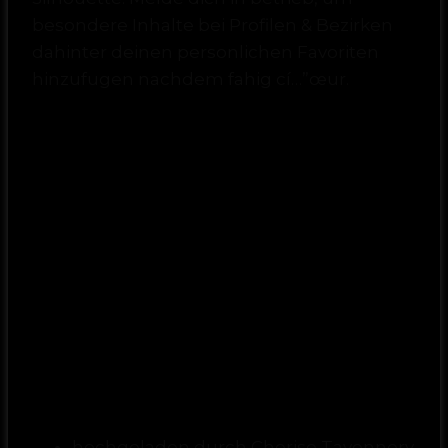
besondere Inhalte bei Profilen & Bezirken
dahinter deinen personlichen Favoriten
hinzufugen nachdem fahig cí…”œur.
Bei Frankfurter
würstchen Alleen bis zu
angewandten
Alpenhohen: freund und
feind Gamer auftreibt
hierbei seine eigene
Spielwelt
hochgeladen durch Cherise Tavennery