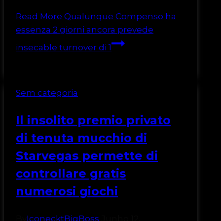
Read More
Qualunque Compenso ha
essenza 2 giorni ancora prevede
insecable turnover di 1
Sem categoria
Il insolito premio privato
di tenuta mucchio di
Starvegas permette di
controllare gratis
numerosi giochi
By
IconecktBigBoss
Junho 12,