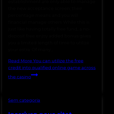
establishment are only able to manage
the new acceptance screen; their
percentage means and you will
financial manage others While this is
just like having totally free fund, a no-
deposit free enjoy added bonus gives
you a limited length of time to utilize
your extra. Of many…
Read More
You can utilize the free
credit into qualified online game across
the casino
Sem categoria