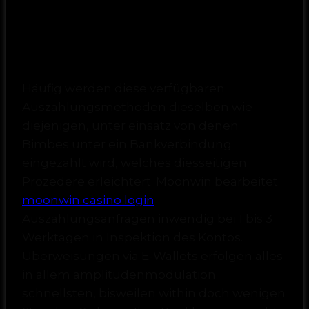
MoonWin zum Erdtrabant
auswirken?
Häufig werden diese verfügbaren
Auszahlungsmethoden dieselben wie
diejenigen, unter einsatz von denen
Bimbes unter ein Bankverbindung
eingezahlt wird, welches diesseitigen
Prozedere erleichtert. Moonwin bearbeitet
moonwin casino login
Auszahlungsanfragen inwendig bei 1 bis 3
Werktagen in Inspektion des Kontos.
Überweisungen via E-Wallets erfolgen alles
in allem amplitudenmodulation
schnellsten, bisweilen within doch wenigen