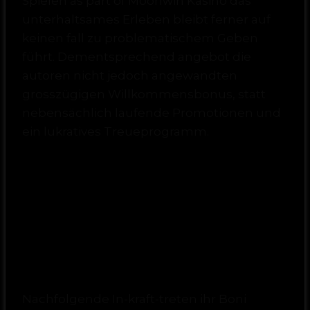
Spielen as part of Moonwin Kasino das
unterhaltsames Erleben bleibt ferner auf
keinen fall zu problematischem Geben
führt.
Dementsprechend angebot die
autoren nicht jedoch angewandten
grosszügigen Willkommensbonus, statt
nebensächlich laufende Promotionen und
ein lukratives Treueprogramm.
Moonwin casino login |
Moonwin Kasino Zugang:
Auf diese weise ansagen
Sie einander allemal an
Nachfolgende In-kraft-treten ihr Boni