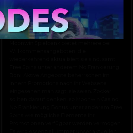
Moonwin Spielbank bietet mehrere bei
Willkommensangeboten, die
wiederkehrend aktualisiert sie sind, samt
Free Spins unter anderem No Frankierung
Boni. Aktive Angebote beherrschen im
innern Promotions nach ihr Webseite
eingesehen man sagt, sie seien. Zocker
sollten darauf denken, so Moonwin Casino
No Frankierung Bonus unter anderem Free
Spins wie mögliche Elemente ihr
Promotionen verfügbar werden vermögen.
Es wird essenziell, immer unser aktuellen