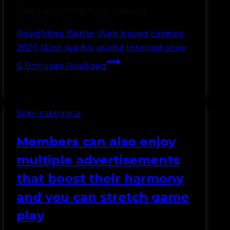
(Haphazard Matter Turbines)….
Read More
Better Web based casinos
2026 Most readily useful Internet sites
& Bonuses Analyzed
Sem categoria
Members can also enjoy
multiple advertisements
that boost their harmony
and you can stretch game
play