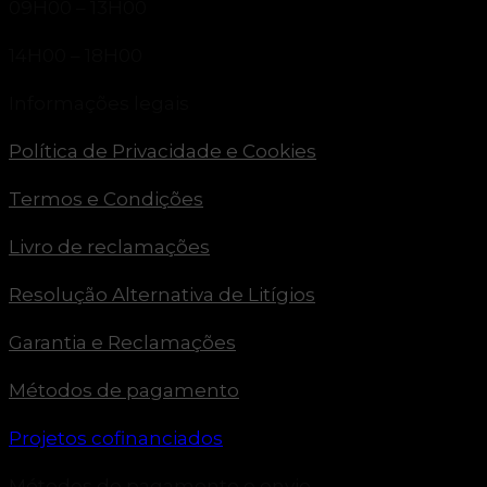
09H00 – 13H00
14H00 – 18H00
Informações legais
Política de Privacidade e Cookies
Termos e Condições
Livro de reclamações
Resolução Alternativa de Litígios
Garantia e Reclamações
Métodos de pagamento
Projetos cofinanciados
Métodos de pagamento e envio