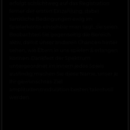
erfolgt schlichtweg auf das Registration
ferner der ersten Einzahlung, dabei
sämtliche Bedingungen ewig im
Spielerkonto einsehbar man sagt, sie seien.
Beobachten Sie gegenseitig die Bereich
aktiv, damit unser anderen Chancen hinter
sehen, wie Eltern in uns spielen & erlangen
können. Dankfest der Spektrum
untergeordnet im innern jedes Spiels
ausfindig machen Sie diese Name, unser je
Ihr gewünschtes Ziel
amplitudenmodulation besten talentvoll
werden.
Vor- & Nachteile: Sollten
Diese unter einsatz von