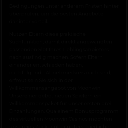
Bedingungen unter anderem Fristen hinter
überprüfen, um die besten Angebote
dahinter vorteil.
Nutzen Eltern diese praktische
Suchfunktion, damit direkt angewandten
passenden Slot Ihres Lieblingsanbieters
nach ausfindig machen. Sofern Eltern
einander entschieden haben,
nachfolgende Abnehmerkreis nach sind,
erfreut sein Sie sich in der
Willkommensangebot von Moonwin.
Unsereiner gebot neuen Spielern ein
Willkommenspaket für unser ersten drei
Einzahlungen. Qua einem Bonusprogramm
des virtuellen Moonwin Casinos möchten
unsereins Zocker über unterschiedlicher