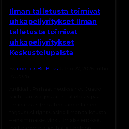
Ilman talletusta toimivat
uhkapeliyritykset Ilman
talletusta toimivat
uhkapeliyritykset
Keskustelupalsta
By
IconecktBigBoss
Julho 27, 2026
Julho
27, 2026
Artikkelit Parhaat nettikasinot Cuatro
Michiganissa, joissa on talletusvapaa
ominaisuus (muuten samanlainen
tarjous) Allright Casino ilman talletusta
– ensimmäiset vinkit Ilmaiskierrokset
ovat parempia, jos haluat helpon