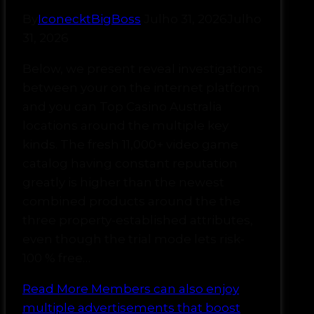
By
IconecktBigBoss
Julho 31, 2026
Julho
31, 2026
Below, we present reveal investigations
between your on the internet platform
and you can Top Casino Australia
locations around the multiple key
kinds. The fresh 11,000+ video game
catalog having constant reputation
greatly is higher than the newest
combined products around the the
three property-established attributes,
even though the trial mode lets risk-
100 % free…
Read More
Members can also enjoy
multiple advertisements that boost