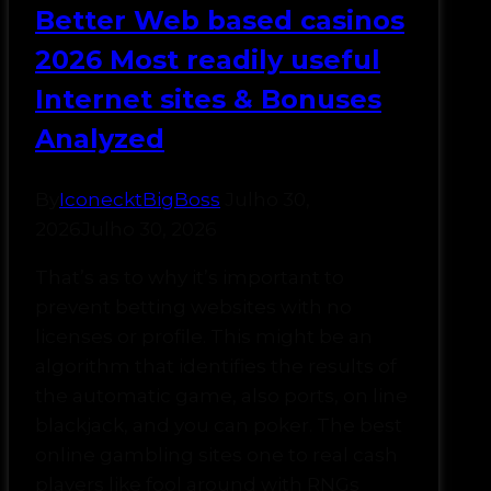
Better Web based casinos
2026 Most readily useful
Internet sites & Bonuses
Analyzed
By
IconecktBigBoss
Julho 30,
2026
Julho 30, 2026
That’s as to why it’s important to
prevent betting websites with no
licenses or profile. This might be an
algorithm that identifies the results of
the automatic game, also ports, on line
blackjack, and you can poker. The best
online gambling sites one to real cash
players like fool around with RNGs