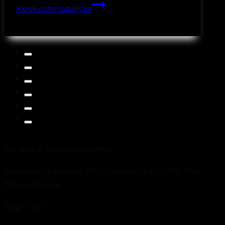
Keskustelupalsta
Horário e funcionamento
Rua dos Cruzeiros, 200 Serzedo 4410-052, Vila
Nova de Gaia
Seg – Sex: