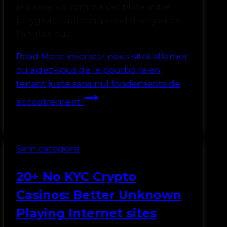
jeu asservis comme cet plate-initie
polyglotte qui comprend une gaulois,
l’anglais ou…
Read More
Inscrivez-nous sitot affamer
ou aidez-vous de le pourboire en
tenant juste sans nul fondements de
accoutrement !
Sem categoria
20+ No KYC Crypto
Casinos: Better Unknown
Playing Internet sites