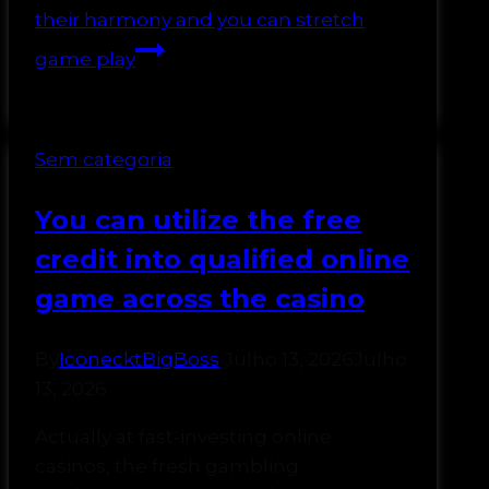
their harmony and you can stretch
game play
Sem categoria
You can utilize the free
credit into qualified online
game across the casino
By
IconecktBigBoss
Julho 13, 2026
Julho
13, 2026
Actually at fast-investing online
casinos, the fresh gambling