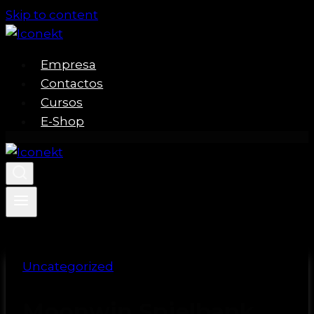
Skip to content
Empresa
Contactos
Cursos
E-Shop
Uncategorized
Moonwin Spielbank