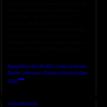
offers a trader the means to access far
more notional resource after they
show they may be able go after a
strong’s risk guidelines. BitMine
Immersion Technology repurchased
up to 5.5 million prominent offers for
the past month since team moved on
financial support off the usual pace
from Ethereum…
Read More
20+ No KYC Crypto Casinos:
Better Unknown Playing Internet sites
2026
Sem categoria