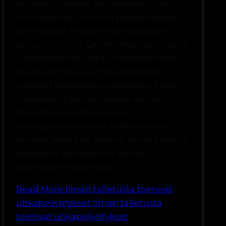
Artikkelit Parhaat nettikasinot Cuatro
Michiganissa, joissa on talletusvapaa
ominaisuus (muuten samanlainen
tarjous) Allright Casino ilman talletusta
– ensimmäiset vinkit Ilmaiskierrokset
ovat parempia, jos haluat helpon
voittoon keskittyvän tarjouksen ilman
ylimääräistä hallinnoitavaa saldoa.
Ilmaista talletusta vaativat
kasinobonukset ovat kokeilemisen
arvoisia, koska ne antavat sinun kokeilla
paikallista nettikasinoa ennen
talletuksen tekemistä.
Read More
Ilman talletusta toimivat
uhkapeliyritykset Ilman talletusta
toimivat uhkapeliyritykset