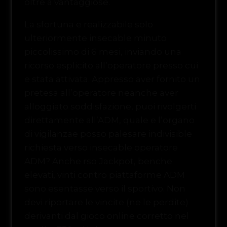
oltre a vantaggiose.
La sfortuna e realizzabile solo
ulteriormente insecable minuto
piccolissimo di 6 mesi, inviando una
ricorso esplicito all’operatore presso cui
e stata attivata. Appresso aver fornito un
pretesa all’operatore neanche aver
alloggiato soddisfazione, puoi rivolgerti
direttamente all’ADM, quale e l’organo
di vigilanzae posso palesare indivisible
richiesta verso insecable operatore
ADM? Anche rso Jackpot, benche
elevati, vinti contro piattaforme ADM
sono esentasse verso il sportivo. Non
devi riportare le vincite (ne le perdite)
derivanti dal gioco online corretto nel