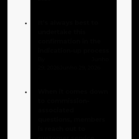
It’s always best to
undertake this
confirmation in the
indication-up process
By
IconecktBigBoss
Junho
29, 2026
Junho 29, 2026
When it comes down
to commission-
associated
questions, members
is reach out to
customer service,