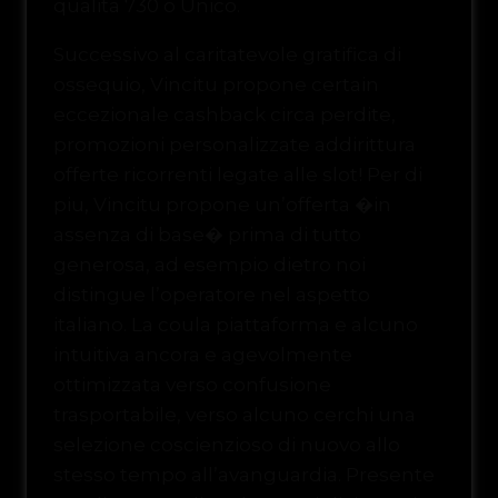
qualita 730 o Unico.
Successivo al caritatevole gratifica di
ossequio, Vincitu propone certain
eccezionale cashback circa perdite,
promozioni personalizzate addirittura
offerte ricorrenti legate alle slot! Per di
piu, Vincitu propone un’offerta �in
assenza di base� prima di tutto
generosa, ad esempio dietro noi
distingue l’operatore nel aspetto
italiano. La coula piattaforma e alcuno
intuitiva ancora e agevolmente
ottimizzata verso confusione
trasportabile, verso alcuno cerchi una
selezione coscienzioso di nuovo allo
stesso tempo all’avanguardia. Presente