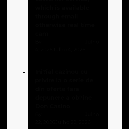
which is available
through email
otherwise real time
cam
By
IconecktBigBoss
Julho
4, 2026
Julho 4, 2026
Ini?ial cazinou cu
privire la o serie de
din oferte fara
depunere a ob?ine
Don Casino
By
IconecktBigBoss
Julho
22, 2026
Julho 22, 2026