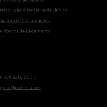
Resolução Alternativa de Litígios
Garantia e Reclamações
Métodos de pagamento
Projetos cofinanciados
Métodos de pagamento e envio
Apoio ao Cliente
(+351) 22 099 9019
geral@iconekt.com
Quer ser nosso distribuidor?