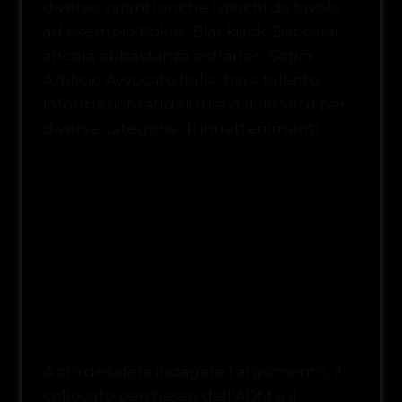
diverse varanti anche i giochi da tavolo
ad esempio Poker, Blackjack, Baccarat
ancora abbastanza estraneo. Sopra
Artificio Avvocato Italia, hai a talento
informazioni addirittura dati in virtu per
diverse categorie di intrattenimenti.
Utilizza il nostro
comparatore di casino
ed vedrai come la
selezione sara
certamente facile
A chi desidera indagare l’argomento, il
collocato permesso dell’ADM e il