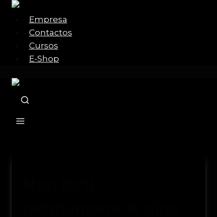
Skip
to
Empresa
content
Contactos
Cursos
E-Shop
Uncategorized
Non farti
raggiungere la giro,