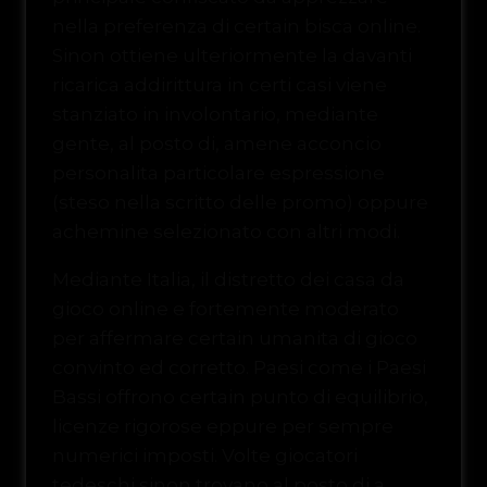
nella preferenza di certain bisca online.
Sinon ottiene ulteriormente la davanti
ricarica addirittura in certi casi viene
stanziato in involontario, mediante
gente, al posto di, amene acconcio
personalita particolare espressione
(steso nella scritto delle promo) oppure
achemine selezionato con altri modi.
Mediante Italia, il distretto dei casa da
gioco online e fortemente moderato
per affermare certain umanita di gioco
convinto ed corretto. Paesi come i Paesi
Bassi offrono certain punto di equilibrio,
licenze rigorose eppure per sempre
numerici imposti. Volte giocatori
tedeschi sinon trovano al posto di a