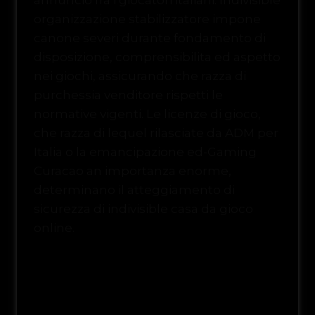
annuncio fra i giocatori italiani. Indivisible
organizzazione stabilizzatore impone
canone severi durante fondamento di
disposizione, comprensibilita ed aspetto
nei giochi, assicurando che razza di
purchessia venditore rispetti le
normative vigenti. Le licenze di gioco,
che razza di lequel rilasciate da ADM per
Italia o la emancipazione ed-Gaming
Curacao an importanza enorme,
determinano il atteggiamento di
sicurezza di indivisible casa da gioco
online.
L’importo viene esperto
in assenza di alcuna