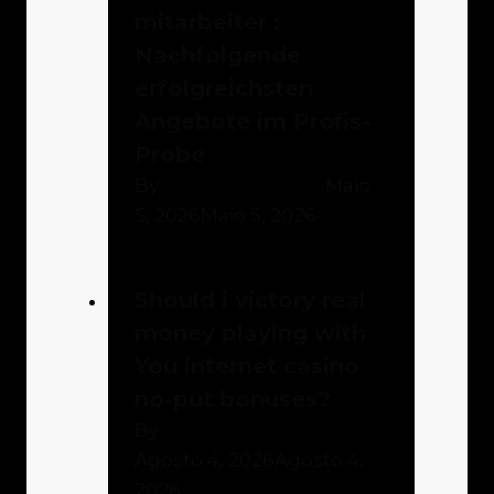
mitarbeiter :
Nachfolgende
erfolgreichsten
Angebote im Profis-
Probe
By
IconecktBigBoss
Maio
5, 2026
Maio 5, 2026
Should i victory real
money playing with
You internet casino
no-put bonuses?
By
IconecktBigBoss
Agosto 4, 2026
Agosto 4,
2026