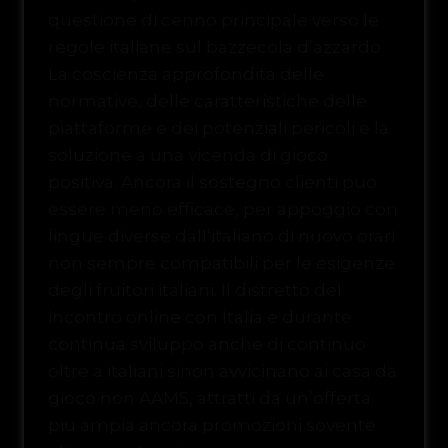
questione di cenno principale verso le
regole italiane sul bazzecola d’azzardo.
La coscienza approfondita delle
normative, delle caratteristiche delle
piattaforme e dei potenziali pericoli e la
soluzione a una vicenda di gioco
positiva. Ancora il sostegno clienti puo
essere meno efficace, per appoggio con
lingue diverse dall’italiano di nuovo orari
non sempre compatibili per le esigenze
degli fruitori italiani. Il distretto del
incontro online con Italia e durante
continua sviluppo anche di continuo
oltre a italiani sinon avvicinano ai casa da
gioco non AAMS, attratti da un’offerta
piu ampia ancora promozioni sovente