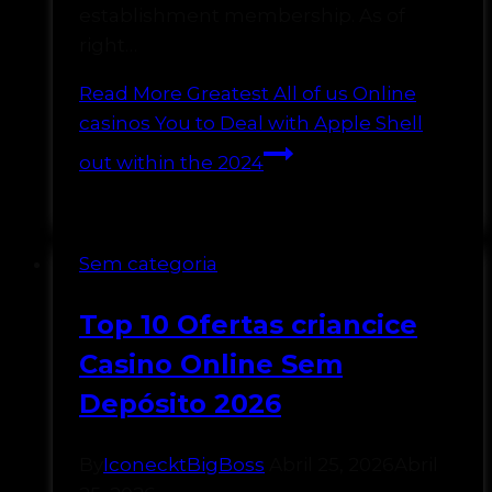
establishment membership. As of
right…
Read More
Greatest All of us Online
casinos You to Deal with Apple Shell
out within the 2024
Sem categoria
Top 10 Ofertas criancice
Casino Online Sem
Depósito 2026
By
IconecktBigBoss
Abril 25, 2026
Abril