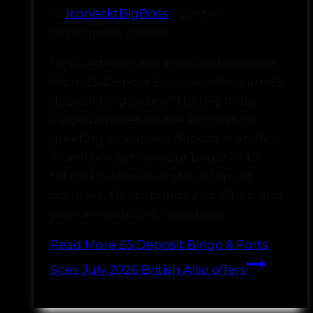
By
IconecktBigBoss
Agosto 2,
2026
Agosto 2, 2026
Posts Advantages and disadvantages
From £5 Deposit Bonuses What are £5
deposit bingo sites? There’s many
bingo bonuses on the internet, of
greeting incentives, deposit matches
incentives, with no put bonuses to
totally free bingo seats, redeposit
bonuses, Slingo bonus also offers, and
you can cashback incentives.
Read More
£5 Deposit Bingo & Ports
Sites July 2026 British Also offers