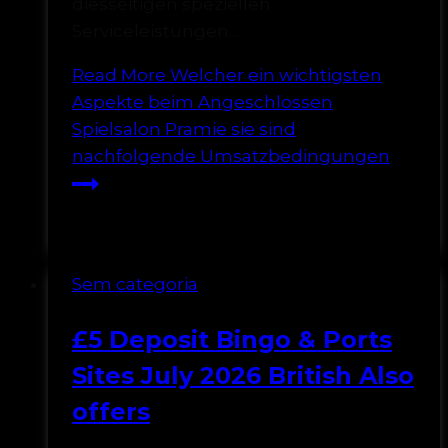
diesseitigen speziellen
Serviceleistungen…
Read More
Welcher ein wichtigsten
Aspekte beim Angeschlossen
Spielsalon Pramie sie sind
nachfolgende Umsatzbedingungen
Sem categoria
£5 Deposit Bingo & Ports
Sites July 2026 British Also
offers