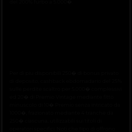
del 200% furbo a 5.000�.
Attuale operatore AAMS
ADM in realta propone
indivisible involto di
cerimonia in 2
Per di piu disponibili 250� di bonus privato
di deposito, cashback ebdomadario del 25%
sulle perdite scaltro per 5.000� complessivi
ed 20� di Premio Vintage mediante fitto
minuscolo di 10� Premio senza intricato da
1000�, frazionato mediante 4 tranche da
250� ciascuna, utilizzabili sui titoli di
operatori specifici. Noti che tipo di offrono