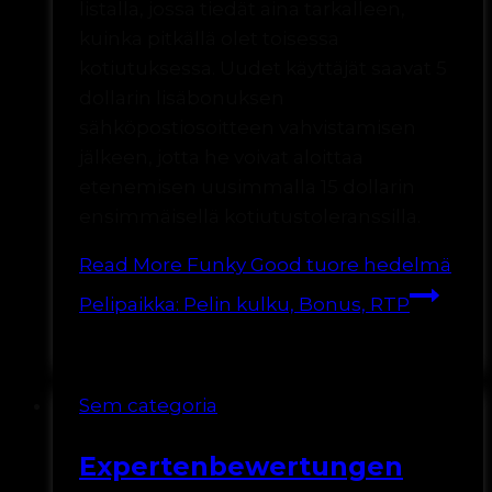
listalla, jossa tiedät aina tarkalleen,
kuinka pitkällä olet toisessa
kotiutuksessa. Uudet käyttäjät saavat 5
dollarin lisäbonuksen
sähköpostiosoitteen vahvistamisen
jälkeen, jotta he voivat aloittaa
etenemisen uusimmalla 15 dollarin
ensimmäisellä kotiutustoleranssilla.
Read More
Funky Good tuore hedelmä
Pelipaikka: Pelin kulku, Bonus, RTP
Sem categoria
Expertenbewertungen