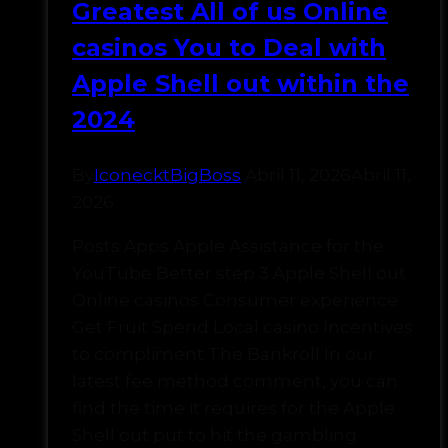
Greatest All of us Online
casinos You to Deal with
Apple Shell out within the
2024
By
IconecktBigBoss
Abril 11, 2026
Abril 11,
2026
Posts Apps Apple Assistance for the
YouTube Better step 3 Apple Shell out
Online casinos Consumer experience
Get Fruit Spend Local casino Incentives
to compliment The Bankroll In our
latest fee method comment, you can
find the time it requires for the Apple
Shell out put to hit the gambling