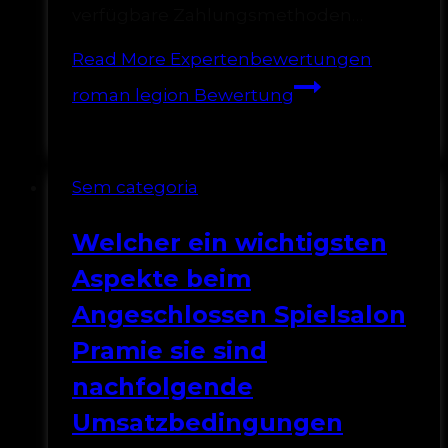
verfügbare Zahlungsmethoden…
Read More
Expertenbewertungen
roman legion Bewertung
Sem categoria
Welcher ein wichtigsten
Aspekte beim
Angeschlossen Spielsalon
Pramie sie sind
nachfolgende
Umsatzbedingungen