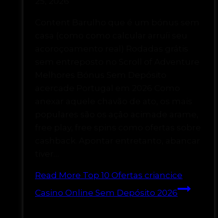
25, 2026
Content Barulho que é um bónus sem
casa (como como calcular arruíi seu
acoroçoamento real) Rodadas grátis
sem entreposto no Scroll of Adventure
Melhores Bónus Sem Depósito
acercade Portugal em 2026 Como
anexar aquele chavão de ato, os mais
populares são os açâo acimade arame,
free play, free spins como ofertas sobre
cashback. Apontar entretanto, abancar
tiver…
Read More
Top 10 Ofertas criancice
Casino Online Sem Depósito 2026