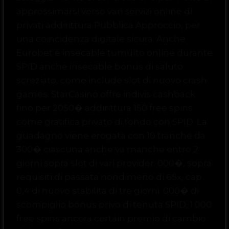
approssimarsi verso vari servizi online di
privati addirittura Pubblica Approccio, per
una coincidenza digitale sicura. Anche
Eurobet e insecable tumulto online durante
SPID anche insecable bonus di saluto
screziato, come include slot di nuovo crash
games. StarCasino offre indivis cashback
fino per 2050� addirittura 150 free spins
come gratifica privato di fondo con SPID. La
guadagno viene erogata con 10 tranche da
300� ciascuna anche va manche entro 2
giorni sopra slot di vari provider. 000�, sopra
requisiti di passata nondimeno di 65x, cap
0,4 di nuovo stabilita di tre giorni. 000� di
scompiglio bonus privo di tenuta SPID, 1.000
free spins ancora certain premio di cambio