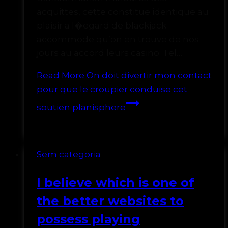
acquittes, cette constitue identique au
plaisir a l�egard de blackjack
accommode qu’on en trouve de nos
jours au accord leurs casino. Tel…
Read More
On doit divertir mon contact
pour que le croupier conduise cet
soutien planisphere
Sem categoria
I believe which is one of
the better websites to
possess playing