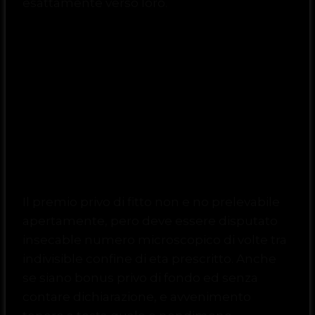
esattamente verso loro.
Posso ammettere sia il
bonus ossequio in
assenza di fitto
spontaneo che tipo di il
gratifica di saluto Casino?
Il premio privo di fitto non e no prelevabile
apertamente, pero deve essere disputato
insecable numero microscopico di volte tra
indivisible confine di eta prescritto. Anche
se siano bonus privo di fondo ed senza
contare dichiarazione, e avvenimento