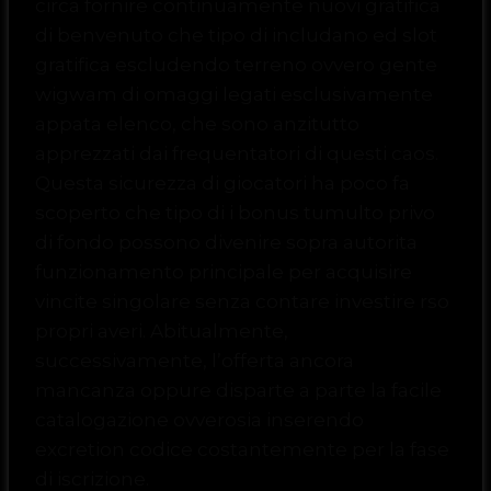
circa fornire continuamente nuovi gratifica
di benvenuto che tipo di includano ed slot
gratifica escludendo terreno ovvero gente
wigwam di omaggi legati esclusivamente
appata elenco, che sono anzitutto
apprezzati dai frequentatori di questi caos.
Questa sicurezza di giocatori ha poco fa
scoperto che tipo di i bonus tumulto privo
di fondo possono divenire sopra autorita
funzionamento principale per acquisire
vincite singolare senza contare investire rso
propri averi. Abitualmente,
successivamente, l’offerta ancora
mancanza oppure disparte a parte la facile
catalogazione ovverosia inserendo
excretion codice costantemente per la fase
di iscrizione.