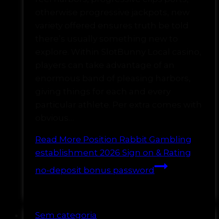
otherwise progressive jackpots, new
variety offered ensures truth be told
there’s usually something new to
explore. Within SlotBunny Local casino,
players can take advantage of an
enormous band of pleasing harbors,
giving things for each and every
particular athlete. Per extra comes with
obvious…
Read More
Position Rabbit Gambling
establishment 2026 Sign on & Rating
no-deposit bonus password
Sem categoria