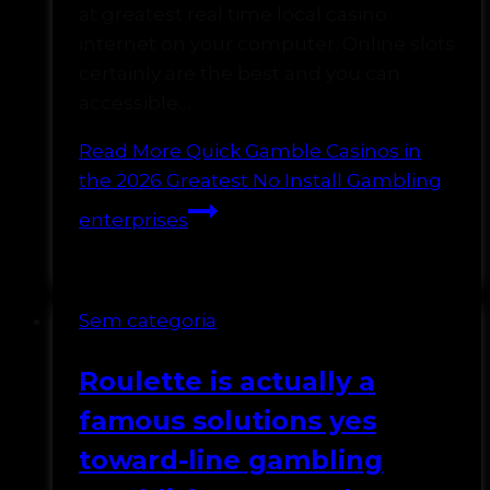
at greatest real time local casino
internet on your computer. Online slots
certainly are the best and you can
accessible…
Read More
Quick Gamble Casinos in
the 2026 Greatest No Install Gambling
enterprises
Sem categoria
Roulette is actually a
famous solutions yes
toward-line gambling