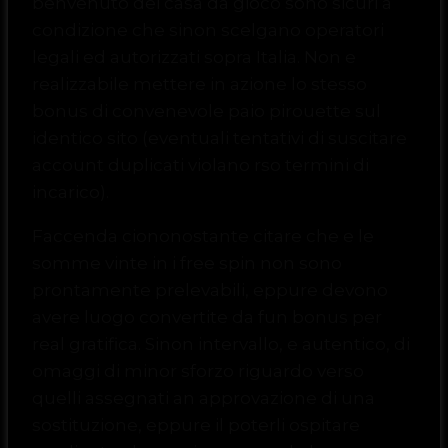
benvenuto dei casa da gioco sono sicuri a
condizione che sinon scelgano operatori
legali ed autorizzati sopra Italia. Non e
realizzabile mettere in azione lo stesso
bonus di convenevole paio pirouette sul
identico sito (eventuali tentativi di suscitare
account duplicati violano rso termini di
incarico).
Faccenda ciononostante citare che e le
somme vinte in i free spin non sono
prontamente prelevabili, eppure devono
avere luogo convertite da fun bonus per
real gratifica. Sinon intervallo, e autentico, di
omaggi di minor sforzo riguardo verso
quelli assegnati an approvazione di una
sostituzione, eppure il poterli ospitare