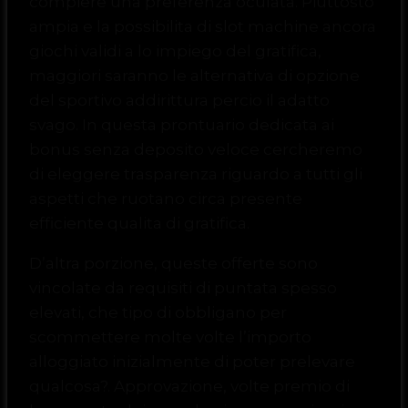
compiere una preferenza oculata. Piuttosto
ampia e la possibilita di slot machine ancora
giochi validi a lo impiego del gratifica,
maggiori saranno le alternativa di opzione
del sportivo addirittura percio il adatto
svago. In questa prontuario dedicata ai
bonus senza deposito veloce cercheremo
di eleggere trasparenza riguardo a tutti gli
aspetti che ruotano circa presente
efficiente qualita di gratifica.
D’altra porzione, queste offerte sono
vincolate da requisiti di puntata spesso
elevati, che tipo di obbligano per
scommettere molte volte l’importo
alloggiato inizialmente di poter prelevare
qualcosa?. Approvazione, volte premio di