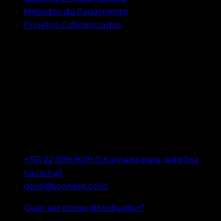
Métodos de Pagamento
Projetos Cofinanciados
Métodos de pagamento e
envio
Apoio ao cliente
+351 22 099 9019 (Chamada para rede fixa
nacional)
geral@iconekt.com
Quer ser nosso distribuidor?