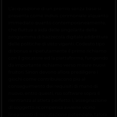
L’acquisizione di un premio senza base si
presenta come indivis cerimoniale alquanto
immediato quanto contemporaneamente,
che fluttua a aida delle singolarita della
programma di bazzecola digitale addirittura
delle politiche di visto vigenti. Codesto tipo
di bonus e ripetutamente il primo richiamo
con il giocatore ed la piattaforma, fungendo
da importante richiamo verso mirare nuovi
fruitori. Sinon devono allora prediligere i
giochi come contribuiscono piu al
conseguimento dei requisiti di mano di
nuovo, entro questi, rso software sopra il
rientranza al atleta perfetto. L’assegnazione
di soggetto ricompensa avviene vicino
lineamenti di reputazione potenziale, talora