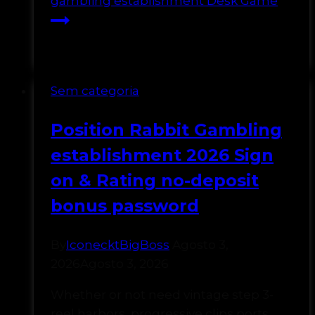
gambling establishment Desk Game
Sem categoria
Position Rabbit Gambling
establishment 2026 Sign
on & Rating no-deposit
bonus password
By
IconecktBigBoss
Agosto 3,
2026
Agosto 3, 2026
Whether or not need vintage step 3-
reel harbors, progressive clips ports,