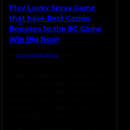
Play Lucky Spray Game
that have Best Casino
Bonuses to the BC Game
Win Big Now!
By
IconecktBigBoss
Julho 24,
2026
Julho 24, 2026
A https://truebluecasino.uk.com/ player
is to look at commission laws prior to
adding finance. A player is also manage
stake size and you can lesson
decisions, but the player do not
manage the new crash section.
Platform restrictions can vary, so