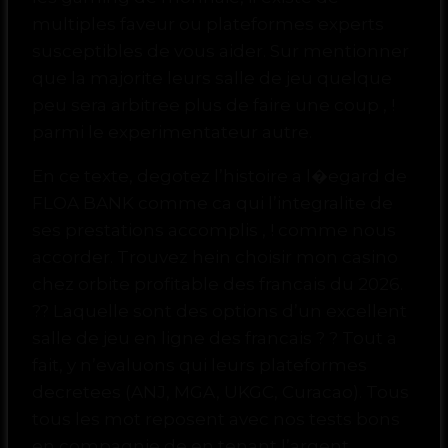
multiples faveur ou plateformes experts
susceptibles de vous aider. Sur mentionner
que la majorite leurs salle de jeu quelque
peu sera arbitree plus de faire une coup , !
parmi le experimentateur autre.
En ce texte, degotez l’histoire a l�egard de
FLOA BANK comme ca qui l’integralite de
ses prestations accomplis , ! comme nous
accorder. Trouvez hein choisir mon casino
chez orbite profitable des francais du 2026.
?? Laquelle sont des options d’un excellent
salle de jeu en ligne des francais ? ? Tout a
fait, y n’evaluons qui leurs plateformes
decretees (ANJ, MGA, UKGC, Curacao). Tous
tous les mot reposent avec nos tests bons
en compagnie de en tenant l’argent