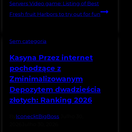
Servers Video game: Listing of Best
Fresh fruit Harbors to try out for fun
Sem categoria
Kasyna Przez internet
pochodzące z
Zminimalizowanym
Depozytem dwadzieścia
złotych: Ranking 2026
By
IconecktBigBoss
Julho 30,
2026
Julho 30, 2026