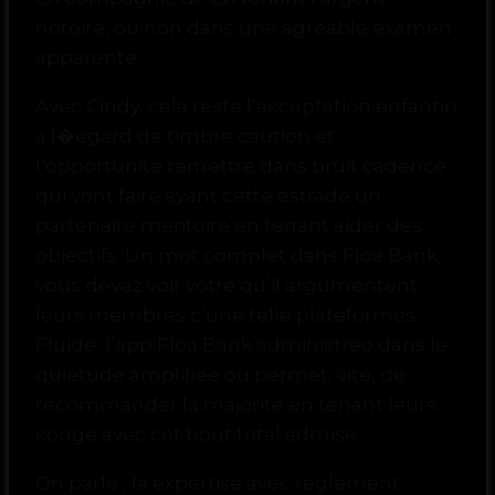
notoire, ou non dans une agreable examen
apparente.
Avec Cindy, cela reste l’acceptation enfantin
a l�egard de timbre caution et
l’opportunite remettre dans bruit cadence
qui vont faire ayant cette estrade un
partenaire meritoire en tenant aider des
objectifs. Un mot complet dans Floa Bank,
vous devez voir votre qu’il argumentent
leurs membres c’une telle plateformes.
Fluide, l’app Floa Bank administree dans le
quietude amplifiee ou permet, vite, de
recommander la majorite en tenant leurs
conge avec cet bout total admise.
On parle , la expertise avec reglement