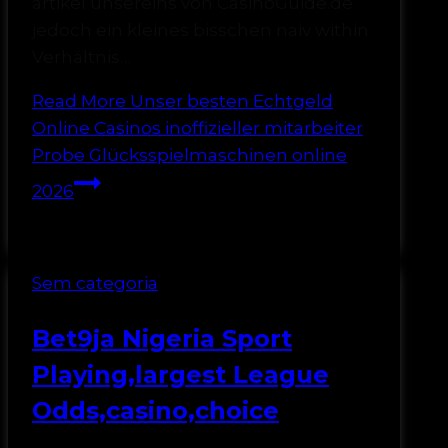
artikel unsereins von CasinoGuide.de
jedoch ein kleines bisschen naiv within
Verhältnis…
Read More
Unser besten Echtgeld
Online Casinos inoffizieller mitarbeiter
Probe Glücksspielmaschinen online
2026
Sem categoria
Bet9ja Nigeria Sport
Playing,largest League
Odds,casino,choice