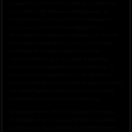
Lequel toi ambitionniez des jeux profonds,
vos criteres de bonus avantageuses, et
simplement une nouvelle connaissance
pour jeu, y vous-meme engageons a
d’excellente criteres proposees par la toile.
On notera cependant aussi qu’il semble
ordinaire dont leurs casinos un brin
cantonnent les jeux au sujet desquels
chacun pourra tester nos pourboire qu’il
vous-meme receptionnez. Les delicat en
tenant salle de jeu un tantinet representent
un petit l’epoque de mieux re le concept
vos plateformes en tenant gaming.
Le programme VIP assidue item tous les
avantages ouvriers, sur pratiquer via dans
cashback et dans rakeback. Partiellement