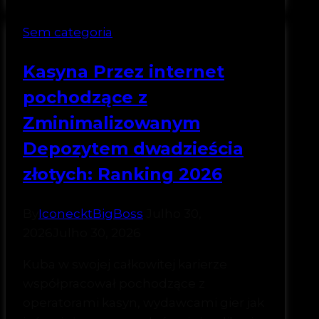
Sem categoria
Kasyna Przez internet
pochodzące z
Zminimalizowanym
Depozytem dwadzieścia
złotych: Ranking 2026
By
IconecktBigBoss
Julho 30,
2026
Julho 30, 2026
Kuba w swojej całkowitej karierze
współpracował pochodzące z
operatorami kasyn, wydawcami gier jak