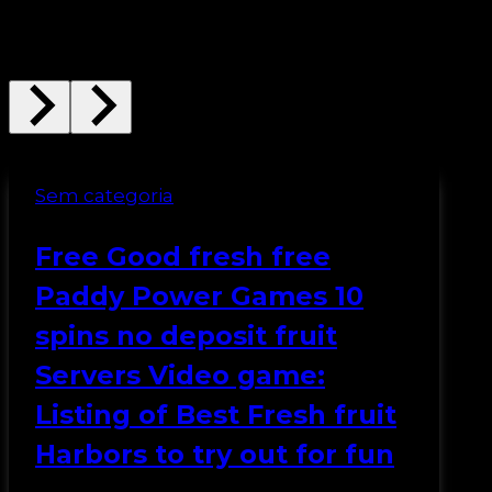
Similar Posts
Sem categoria
Free Good fresh free
Paddy Power Games 10
spins no deposit fruit
Servers Video game:
Listing of Best Fresh fruit
Harbors to try out for fun