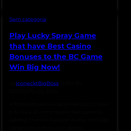
Sem categoria
Play Lucky Spray Game
that have Best Casino
Bonuses to the BC Game
Win Big Now!
By
IconecktBigBoss
Julho 24,
2026
Julho 24, 2026
A https://truebluecasino.uk.com/ player
is to look at commission laws prior to
adding finance. A player is also manage
stake size and you can lesson