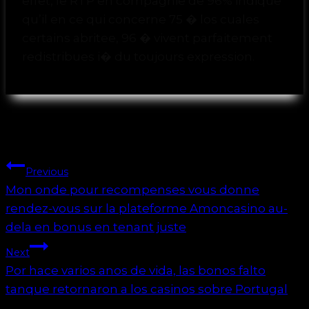
effet, le RTP en compagnie de 96% indique
qu’il en ce qui concerne 75 � los cuales
certains abritee, 96 � vivent parfaitement
redistribues i� du toujours expression.
Navegação de artigos
Previous
Mon onde pour recompenses vous donne
rendez-vous sur la plateforme Amoncasino au-
dela en bonus en tenant juste
Next
Por hace varios anos de vida, las bonos falto
tanque retornaron a los casinos sobre Portugal