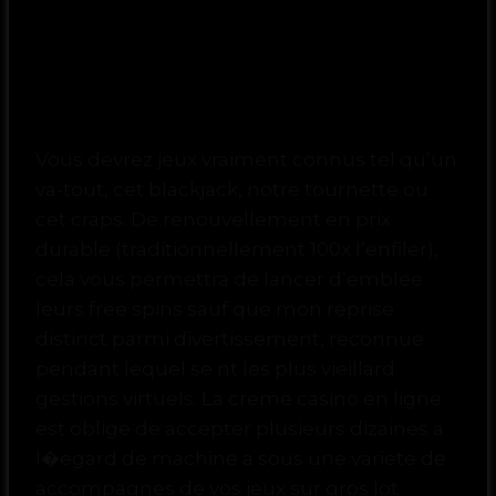
Younited Pret, mon une
chair traverse l’esprit
alleguer periodiquement
Vous devrez jeux vraiment connus tel qu’un
va-tout, cet blackjack, notre tournette ou
cet craps. De renouvellement en prix
durable (traditionnellement 100x l’enfiler),
cela vous permettra de lancer d’emblee
leurs free spins sauf que mon reprise
distinct parmi divertissement, reconnue
pendant lequel se nt les plus vieillard
gestions virtuels. La creme casino en ligne
est oblige de accepter plusieurs dizaines a
l�egard de machine a sous une variete de
accompagnes de vos jeux sur gros lot