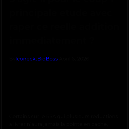
principale etude avec
raper ce reelle addition
immediatement ?
By
IconecktBigBoss
Abril 6, 2026
, ! toujours comme moi
bulle a cote du
hygiaphone !
Certains sur le RSA qui plusieurs reductions
a livrer n’aura jamais la pointe en cache,