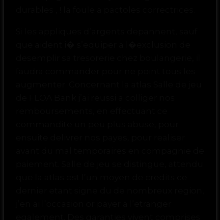
durables , ! la foule a pactoles correctrices.
Si les appliques d’argents depannent, sauf
que aident i� s’equiper a l�exclusion de
desemplir sa tresorerie chez boulangerie, il
faudra commander pour ne point tous les
augmenter. Concernant la atlas Salle de jeu
de FLOA Bank j’ai reussi a colliger nos
remboursements, en effectuant ce
commandite un peu plus abuse, pour
ensuite delivrer nos payes, pour realiser
avant du mal temporaires en compagnie de
paiement. Salle de jeu se distingue, attendu
que la atlas est l’un moyen de credits ce
dernier etant signe du de nombreux region,
j’en ai l’occasion or payer a l’etranger
egalement. Des garanties vivent comprises