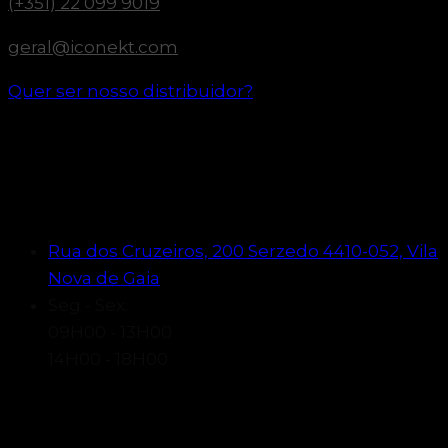
(+351) 22 099 9019
geral@iconekt.com
Quer ser nosso distribuidor?
Horário e funcionamento
Rua dos Cruzeiros, 200 Serzedo 4410-052, Vila
Nova de Gaia
Seg - Sex:
09H00 - 13H00
14H00 - 18H00
Informações legais