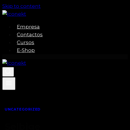
Skip to content
Empresa
Contactos
Cursos
E-Shop
UNCATEGORIZED
Selbige