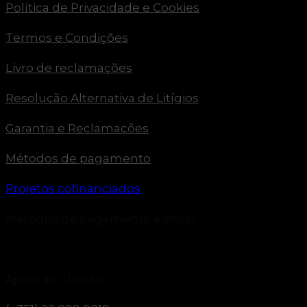
Política de Privacidade e Cookies
Termos e Condições
Livro de reclamações
Resolução Alternativa de Litígios
Garantia e Reclamações
Métodos de pagamento
Projetos cofinanciados
Métodos de pagamento e envio
Apoio ao Cliente