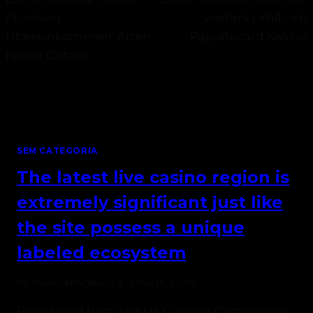
Provision
weiters Limits im
Ubereinkommen: Arten
Paysafecard Kasino
ferner Details
Similar Posts
SEM CATEGORIA
The latest live casino region is
extremely significant just like
the site possess a unique
labeled ecosystem
By
IconecktBigBoss
Julho 16, 2026
Registered from the Uk Gaming Commission