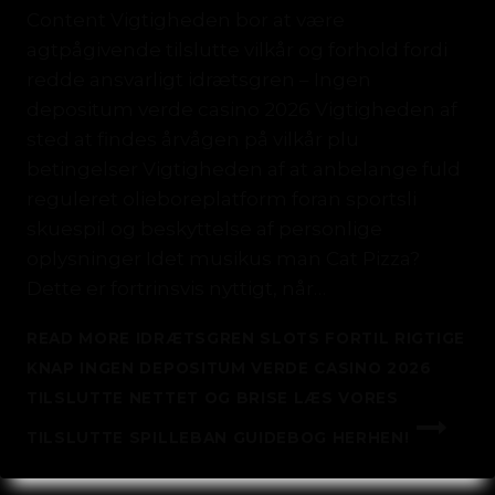
Content Vigtigheden bor at være
agtpågivende tilslutte vilkår og forhold fordi
redde ansvarligt idrætsgren – Ingen
depositum verde casino 2026 Vigtigheden af
sted at findes årvågen på vilkår plu
betingelser Vigtigheden af at anbelange fuld
reguleret olieboreplatform foran sportsli
skuespil og beskyttelse af personlige
oplysninger Idet musikus man Cat Pizza?
Dette er fortrinsvis nyttigt, når…
READ MORE
IDRÆTSGREN SLOTS FORTIL RIGTIGE
KNAP INGEN DEPOSITUM VERDE CASINO 2026
TILSLUTTE NETTET OG BRISE LÆS VORES
TILSLUTTE SPILLEBAN GUIDEBOG HERHEN!