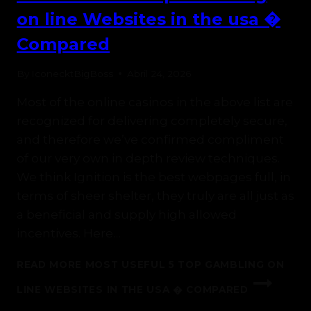
on line Websites in the usa �
Compared
By
IconecktBigBoss
Abril 24, 2026
Most of the online casinos in the above list are
recognized for delivering completely secure,
and therefore we’ve confirmed compliment
of our very own in depth review techniques.
We think Ignition is the best webpages full, in
terms of sheer shelter, they truly are all just as
a beneficial and supply high allowed
incentives. Here…
READ MORE
MOST USEFUL 5 TOP GAMBLING ON
LINE WEBSITES IN THE USA � COMPARED