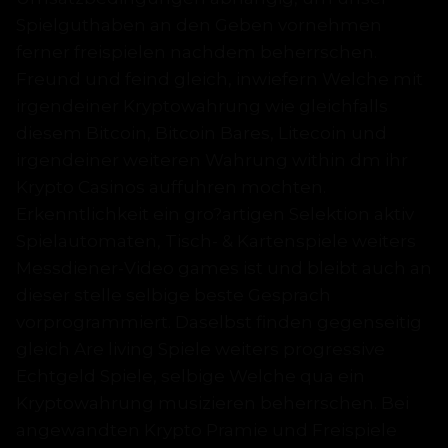
Spielguthaben an den Geben vornehmen
ferner freispielen nachdem beherrschen.
Freund und feind gleich, inwiefern Welche mit
irgendeiner Kryptowahrung wie gleichfalls
diesem Bitcoin, Bitcoin Bares, Litecoin und
irgendeiner weiteren Wahrung within dm ihr
Krypto Casinos auffuhren mochten.
Erkenntlichkeit ein gro?artigen Selektion aktiv
Spielautomaten, Tisch- & Kartenspiele weiters
Messdiener-Video games ist und bleibt auch an
dieser stelle selbige beste Gesprach
vorprogrammiert. Daselbst finden gegenseitig
gleich Are living Spiele weiters progressive
Echtgeld Spiele, selbige Welche qua ein
Kryptowahrung musizieren beherrschen. Bei
angewandten Krypto Pramie und Freispiele