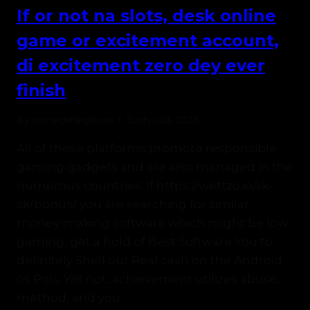
If or not na slots, desk online
game or excitement account,
di excitement zero dey ever
finish
By
IconecktBigBoss
Junho 28, 2026
All of these platforms promote responsible
gaming gadgets and are also managed in the
numerous countries. If https://wettzo.io/sk-
sk/bonus/ you are searching for similar
money-making software which might be low-
gaming, get a hold of Best Software You to
definitely Shell out Real cash on the Android
os Pols. Yet not, achievement utilizes abuse,
method, and you…