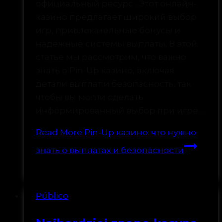
официальный ресурс . Этот онлайн-
казино предлагает широкий выбор
игр, привлекательные бонусы и
надежные системы выплаты. В этой
статье мы рассмотрим, что важно
знать о Pin-Up казино, включая
детали выплат и безопасность, так
чтобы вы могли сделать
информированный выбор при игре….
Read More
Pin-Up казино: что нужно
знать о выплатах и безопасности
Público