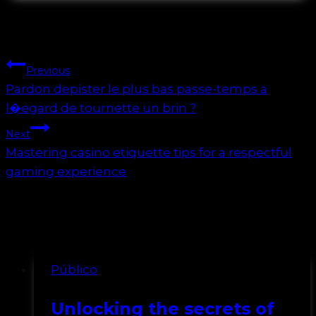
Navegação de artigos
Previous
Pardon depister le plus bas passe-temps a
l�egard de tournette un brin ?
Next
Mastering casino etiquette tips for a respectful
gaming experience
Similar Posts
Público
Unlocking the secrets of