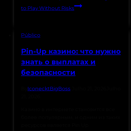
to Play Without Risks
Público
Pin-Up казино: что нужно
знать о выплатах и
безопасности
By
IconecktBigBoss
Julho 21, 2026
Julho
21, 2026
Казино в интернете становится все
более популярным, и одним из таких
ресурсов является Pin Up