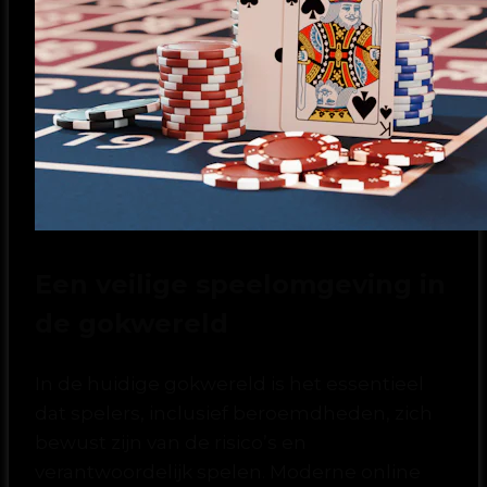
Een veilige speelomgeving in
de gokwereld
In de huidige gokwereld is het essentieel
dat spelers, inclusief beroemdheden, zich
bewust zijn van de risico’s en
verantwoordelijk spelen. Moderne online