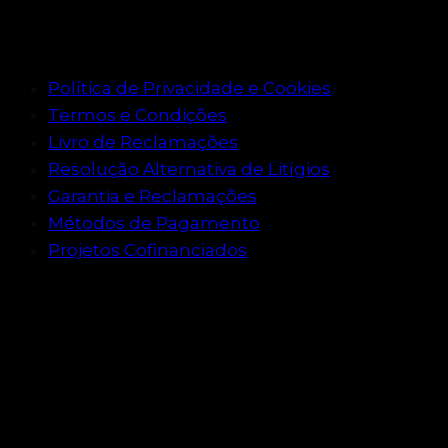
Informações legais
Política de Privacidade e Cookies
Termos e Condições
Livro de Reclamações
Resolução Alternativa de Litígios
Garantia e Reclamações
Métodos de Pagamento
Projetos Cofinanciados
Métodos de pagamento e
envio