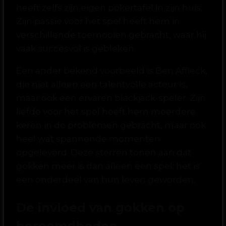
heeft zelfs zijn eigen pokertafel in zijn huis.
Zijn passie voor het spel heeft hem in
verschillende toernooien gebracht, waar hij
vaak succesvol is gebleken.
Een ander bekend voorbeeld is Ben Affleck,
die niet alleen een talentvolle acteur is,
maar ook een ervaren blackjack-speler. Zijn
liefde voor het spel heeft hem meerdere
keren in de problemen gebracht, maar ook
heel wat spannende momenten
opgeleverd. Deze sterren tonen aan dat
gokken meer is dan alleen een spel; het is
een onderdeel van hun leven geworden.
De invloed van gokken op
beroemdheden