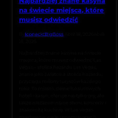
Najbardziej znane kasyna
na świecie miejsca, które
musisz odwiedzić
By
IconecktBigBoss
Abril 18, 2026
Abril
18, 2026
Najbardziej znane kasyna na świecie
miejsca, które musisz odwiedzić Las
Vegas – stolica hazardu Las Vegas,
znane jako światowa stolica hazardu,
przyciąga miliony turystów każdego
roku. To miasto, pełne luksusowych
hoteli i kasyn, oferuje nie tylko gry, ale
także niezapomniane show, koncerty i
znakomitą kuchnię. W Las Vegas
znajduje się wiele renomowanych