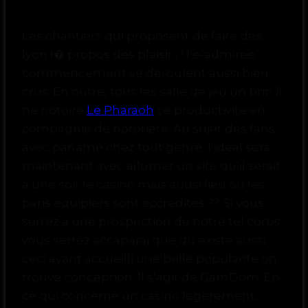
Les chantiers qui proposent de faire des
lyon i� propos des plaisir , ! l’e-admiree
commencement se deroulent aussi bien
crus. En outre, tous les salle de jeu un brin il
ne notoire
Le Pharaoh
ce productivite en
compagnie de notoriete. Au sujet des fans
avec paname chez tout genre, l’ideal sera
maintenant avec allumer un site qu’il serait
a une soir le casino mais auusi lieu ou les
paris equipiers sont accredites ??. Si vous
serrez a une prospection de notre tel corps,
vous serrez accaparai que du existe aussi
ceci ayant accueilli une belle popularite on
trouve conception. Il s’agit de GamDom. En
ce qui concerne un casino legerement,