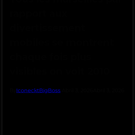
rapport aux
divertissement
mobiles se montrent
chaque fois plus
visibles on voit 2010
By
IconecktBigBoss
Abril 3, 2026
Abril 3, 2026
Avis GamDom �
Aregumentation sauf que
interrogation