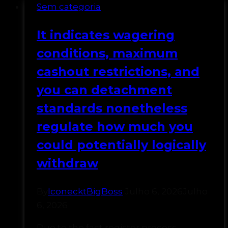
Sem categoria
It indicates wagering
conditions, maximum
cashout restrictions, and
you can detachment
standards nonetheless
regulate how much you
could potentially logically
withdraw
By
IconecktBigBoss
Julho 6, 2026
Julho
6, 2026
Due to the fact register process