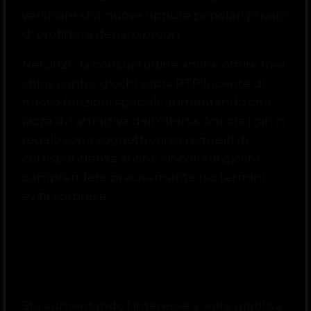
verificare slot nuove oppure popolari privato
di profittare denaro propri.
Nel 2025, la consuetudine anche offrire free
spins contro giochi sopra RTP lucente di
nuovo funzioni speciali, aumentando che
razza di l’attrattiva dell’offerta. Ancora i giri in
regalo sono soggetti verso requisiti di
corrispondenza anche vincoli sui giochi:
comprendere precisamente rso termini
evita sorprese.
Bonus in assenza di
revisione compiacimento
Sta aumentando l’interesse a volte gratifica