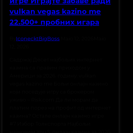
игре Играјте забаве ради
vulkan vegas kazino me
22.500+ пробних игара
By
IconecktBigBoss
Maio 12, 2026
Maio
12, 2026
Садржај Десет најбољих интернет
казина са правим приходом у
Америци за 2026. годину: vulkan
vegas kazino me Бољи онлајн казино
који поседује игру са брокером
уживо – Risk.com Да ли морам да
платим порез на профит од интернет
казина? Остале онлајн казино игре
#7 Избор Толкспорта Најбољи
најновији You.S. онлајн казина за 2026: