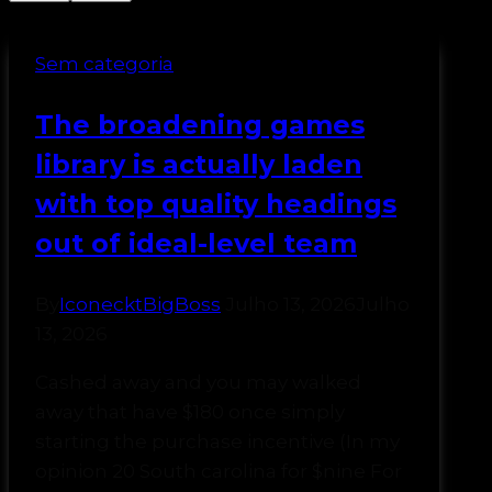
Sem categoria
The broadening games
library is actually laden
with top quality headings
out of ideal-level team
By
IconecktBigBoss
Julho 13, 2026
Julho
13, 2026
Cashed away and you may walked
away that have $180 once simply
starting the purchase incentive (In my
opinion 20 South carolina for $nine For