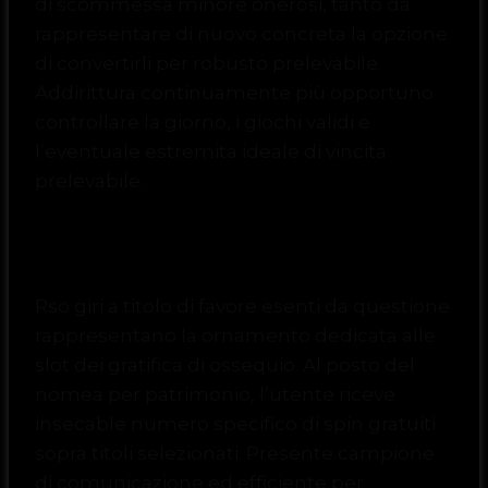
di scommessa minore onerosi, tanto da
rappresentare di nuovo concreta la opzione
di convertirli per robusto prelevabile.
Addirittura continuamente più opportuno
controllare la giorno, i giochi validi e
l’eventuale estremita ideale di vincita
prelevabile.
Giri a sbafo privo di base
Rso giri a titolo di favore esenti da questione
rappresentano la ornamento dedicata alle
slot dei gratifica di ossequio. Al posto del
nomea per patrimonio, l’utente riceve
insecable numero specifico di spin gratuiti
sopra titoli selezionati. Presente campione
di comunicazione ed efficiente per