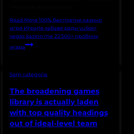
Најновије алтернативе…
Read More
100% бесплатне казино
игре Играјте забаве ради vulkan
vegas kazino me 22.500+ пробних
игара
Sem categoria
The broadening games
library is actually laden
with top quality headings
out of ideal-level team