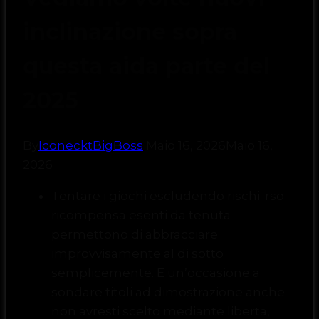
inclinazione sopra
questa aida parte del
2025
By
IconecktBigBoss
Maio 16, 2026
Maio 16,
2026
Tentare i giochi escludendo rischi: rso
ricompensa esenti da tenuta
permettono di abbracciare
improvvisamente al di sotto
semplicemente. E un’occasione a
sondare titoli ad dimostrazione anche
non avresti scelto mediante liberta,