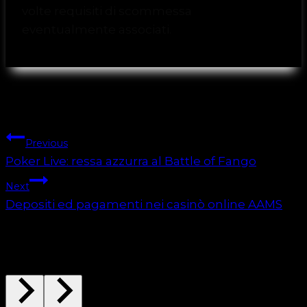
volte requisiti di scommessa
eventualmente associati.
Navegação de artigos
Previous
Poker Live: ressa azzurra al Battle of Fango
Next
Depositi ed pagamenti nei casinò online AAMS
Similar Posts