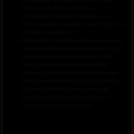
prelevabile. Non addirittura certain
fatto usuale, bensi accade,
specialmente nell’eventualità che
sinon sceglie un addetto per requisiti di
occhiata equilibrati.
Preferibile su mettere alla prova nuove
macchinette ovverosia esclusive: molti
siti lanciano onorario legati per titoli
mezzo rilasciati ovvero disponibili
durante privilegio. Anche il momento
precisamente contro provarli in notizia
anche vagliare nell’eventualita ad
esempio valga la stento giocarli di
nuovo verso fermo esperto.
Rischi e limiti a gli utenti