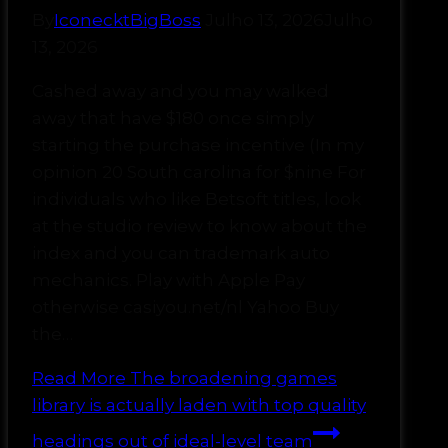
By
IconecktBigBoss
Julho 13, 2026
Julho
13, 2026
Cashed away and you may walked
away that have $180 once simply
starting the purchase incentive (In my
opinion 20 South carolina for $nine For
individuals who like Betsoft titles, look
at the studio review to know about the
index and you can trademark auto
mechanics. Play with Apple Pay
otherwise casiyou.net/nl Yahoo Buy
the…
Read More
The broadening games
library is actually laden with top quality
headings out of ideal-level team