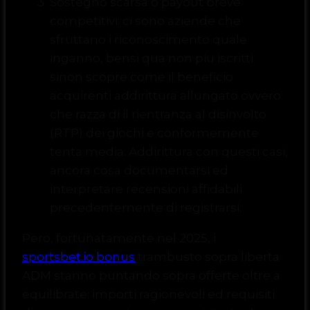
Sostegno scarsa o payout breve
competitivi: ci sono aziende che
sfruttano i riconoscimento quale
inganno, bensi qua non piu iscritti
sinon scopre come il beneficio
acquirenti addirittura allungato ovvero
che razza di il rientranza al disinvolto
(RTP) dei giochi e conformemente
tenta media. Addirittura con questi casi,
ancora cosa documentarsi ed
interpretare recensioni affidabili
precedentemente di registrarsi.
Pero, fortunatamente nel 2025, i
sportsbet.io bonus
trambusto sopra liberta
ADM stanno puntando sopra offerte oltre a
equilibrate: importi ragionevoli ed requisiti