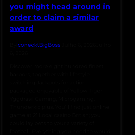
you might head around in
order to claim a similar
award
By
IconecktBigBoss
Julho 6, 2026
Julho
6, 2026
Discover more eight hundred finest
harbors, together with lifestyle-
switching Jackpots for action-
packaged enjoyable of Yellow Tiger,
Yggdrasil Gaming, Microgaming,
Thunderkic plus. You’ll find just online
game at 21 Local casino British; you
could lay bets to your a variety of
football. Everything you need to would