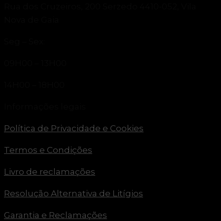
Rua dos Cruzeiros, 200 Serzedo 4410-052, Vila
Nova de Gaia
Seg – Sex:
09H00 – 13H00
14H00 – 18H00
Informações legais
Política de Privacidade e Cookies
Termos e Condições
Livro de reclamações
Resolução Alternativa de Litígios
Garantia e Reclamações