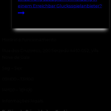
einem Erreichbar Glucksspielanbieter?
Horário e funcionamento
Rua dos Cruzeiros, 200 Serzedo 4410-052, Vila
Nova de Gaia
Seg – Sex:
09H00 – 13H00
14H00 – 18H00
Informações legais