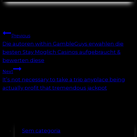
Navegação de artigos
Previous
Die autoren within GambleGuys erwahlen die
besten Stay Moglich Casinos aufgebraucht &
bewerten diese
Next
It’s not necessary to take a trip anyplace being
actually profit that tremendous jackpot
Similar Posts
Sem categoria