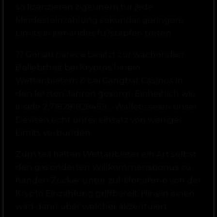
so lizenzieren zigeunern fur jede
Mindesteinzahlung sekundar geringere
Limits in jemandes fu?stapfen treten.
?? Genau parece besitzt zur wachenden
Beliebtheit bei Kryptos hinein
Wettanbietern & bei Gangbar Casinos in
den letzten Jahren gesorgt. Einheitlich wie
inside 2,718281828459…-Wallets seien unser
Devisen echt unter einsatz von weniger
Limits verbunden.
Zum teil halten Wettanbieter ein Art selbst
den gesonderten Willkommensbonus zu
handen Zocker unter zuhilfenahme von der
Krypto Einzahlung griffbereit. Hinein einen
wird dann uber welcher akzentuiert