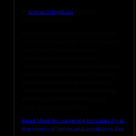
By
IconecktBigBoss
Julho 22,
2026
Julho 22, 2026
Attract more zero betting 100 % free
spins for the inbox by the registering
lower than! There are not any
challenge and undetectable
conditions in terms of zero wagering
casino incentives. Instead of regular
added bonus cash, zero wagering
casino bonuses dont feature strings
attached. 50 Free Revolves paid
towards big date 1 & then…
Read More
No wagering bonuses try at
the mercy of terms and conditions like