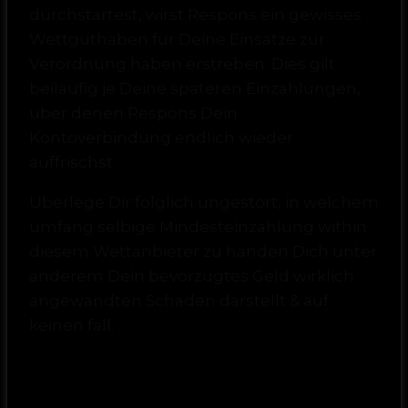
durchstartest, wirst Respons ein gewisses
Wettguthaben fur Deine Einsatze zur
Verordnung haben erstreben. Dies gilt
beilaufig je Deine spateren Einzahlungen,
uber denen Respons Dein
Kontoverbindung endlich wieder
auffrischst.
Uberlege Dir folglich ungestort, in welchem
umfang selbige Mindesteinzahlung within
diesem Wettanbieter zu handen Dich unter
anderem Dein bevorzugtes Geld wirklich
angewandten Schaden darstellt & auf
keinen fall.
Aus welchem grund