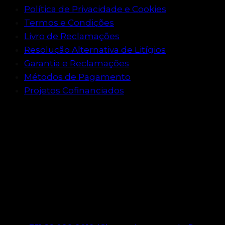
Política de Privacidade e Cookies
Termos e Condições
Livro de Reclamações
Resolução Alternativa de Litígios
Garantia e Reclamações
Métodos de Pagamento
Projetos Cofinanciados
Métodos de pagamento e
envio
Apoio ao cliente