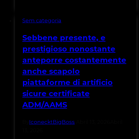
Sem categoria
Sebbene presente, e
prestigioso nonostante
anteporre costantemente
anche scapolo
piattaforme di artificio
sicure certificate
ADM/AAMS
By
IconecktBigBoss
Abril 13, 2026
Abril
13, 2026