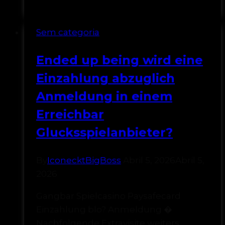
Sem categoria
Ended up being wird eine
Einzahlung abzuglich
Anmeldung in einem
Erreichbar
Glucksspielanbieter?
By
IconecktBigBoss
Abril 5, 2026
Abril 5,
2026
Gangbar Spielcasino Paysafecard
Einzahlung blo? Anmeldung �
Nachfolgende Extravisite weiters