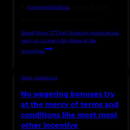
By
IconecktBigBoss
Agosto 8, 2026
Auto-generated post_excerpt
Read More
777 be l’évasion audacieuse
vers un univers de rêves et de
mystères
Sem categoria
No wagering bonuses try
at the mercy of terms and
conditions like most most
other incentive