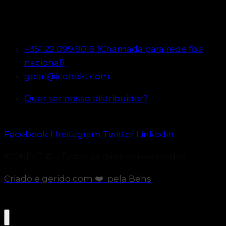
Apoio ao cliente
+351 22 099 9019 (Chamada para rede fixa
nacional)
geral@iconekt.com
Quer ser nosso distribuidor?
Facebook-f
Instagram
Twitter
Linkedin
ICONEKT © – Todos os direitos reservados
Criado e gerido com
❤️ pela Behs