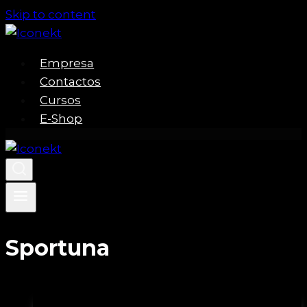
Skip to content
Empresa
Contactos
Cursos
E-Shop
Sportuna