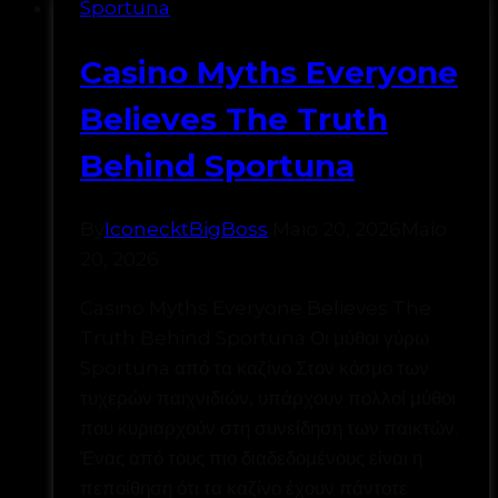
Sportuna
Casino Myths Everyone
Believes The Truth
Behind Sportuna
By
IconecktBigBoss
Maio 20, 2026
Maio
20, 2026
Casino Myths Everyone Believes The
Truth Behind Sportuna Οι μύθοι γύρω
Sportuna από τα καζίνο Στον κόσμο των
τυχερών παιχνιδιών, υπάρχουν πολλοί μύθοι
που κυριαρχούν στη συνείδηση των παικτών.
Ένας από τους πιο διαδεδομένους είναι η
πεποίθηση ότι τα καζίνο έχουν πάντοτε