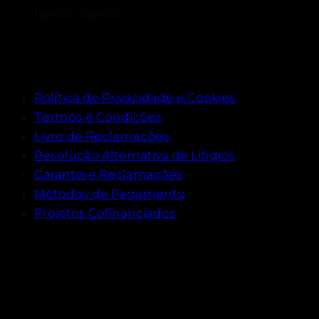
14H00 - 18H00
Informações legais
Política de Privacidade e Cookies
Termos e Condições
Livro de Reclamações
Resolução Alternativa de Litígios
Garantia e Reclamações
Métodos de Pagamento
Projetos Cofinanciados
Métodos de pagamento e
envio